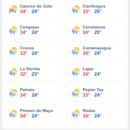
Catorce de Julio
Cienfuegos
34°
24°
33°
25°
Congojas
Constancia
34°
24°
34°
25°
Cruces
Cumanayagua
33°
24°
34°
24°
La Sierrita
Lajas
32°
23°
34°
24°
Palmira
Pepito Tey
34°
24°
33°
24°
Primero de Mayo
Rodas
34°
24°
34°
24°