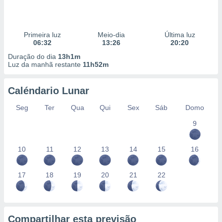
Primeira luz
Meio-dia
Última luz
06:32
13:26
20:20
Duração do dia
13h1m
Luz da manhã restante
11h52m
Caléndario Lunar
Seg
Ter
Qua
Qui
Sex
Sáb
Domo
9
10
11
12
13
14
15
16
17
18
19
20
21
22
Compartilhar esta previsão