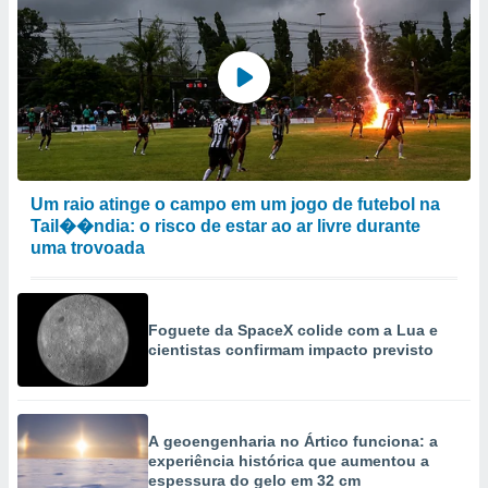
Um raio atinge o campo em um jogo de futebol na
Tail��ndia: o risco de estar ao ar livre durante
uma trovoada
Foguete da SpaceX colide com a Lua e
cientistas confirmam impacto previsto
A geoengenharia no Ártico funciona: a
experiência histórica que aumentou a
espessura do gelo em 32 cm