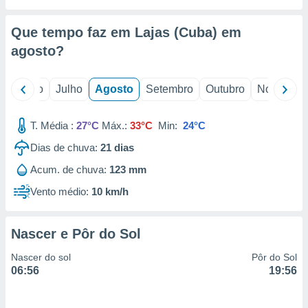
conteúdos.
Que tempo faz em Lajas (Cuba) em
ção
agosto
?
ão através
de
,
o
Junho
Julho
Agosto
Setembro
Outubro
Novembro
 e
T. Média :
27°C
Máx.:
33°C
Min:
24°C
dos,
publicidade
Dias de chuva:
21
dias
s, estudos
a e
Acum. de chuva:
123 mm
mento de
Vento médio:
10 km/h
ossos 1199
eiros
Nascer e Pôr do Sol
Nascer do sol
Pôr do Sol
06:56
19:56