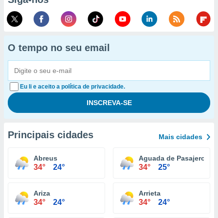
O tempo no seu email
Eu li e aceito a política de privacidade.
Principais cidades
Mais cidades
Abreus
Aguada de Pasajeros
34°
24°
34°
25°
Ariza
Arrieta
34°
24°
34°
24°