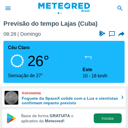
Previsão do tempo Lajas (Cuba)
de
08:28
Domingo
...
 da
tempo.com)
Céu Claro
do por
26°
is para
e as
 fornecidas
Este
 qualidade.
Sensação de 27°
10
18 km/h
r a este
s das
opções:
Astronomia
Foguete da SpaceX colide com a Lua e cientistas
ookies e
confirmam impacto previsto
 forma
Baixe de forma
GRATUITA
o
Instalar
e digital
aplicativo da
Meteored!
da,