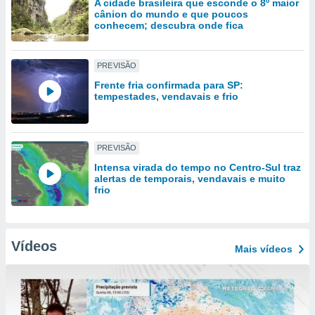
A cidade brasileira que esconde o 8º maior
tar a
cânion do mundo e que poucos
de cookies,
conhecem; descubra onde fica
uar a
osso site
 Neste
PREVISÃO
mamo-lo de
Frente fria confirmada para SP:
tempestades, vendavais e frio
s os
cessários
rar a
no website,
PREVISÃO
ilizaremos
a analisar o
Intensa virada do tempo no Centro-Sul traz
nto ou
alertas de temporais, vendavais e muito
frio
ntar
 ou
dos,
Vídeos
ssa
Mais vídeos
ublicidade
ada. Pode
nstalação de
ceder ao