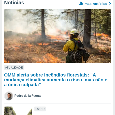
para lhe
Notícias
Últimas notícias
licidade e
ados com
esmo. Pode
ais
s na nossa
 Cookies
e
u
nto a
omento,
 botão
de cookies
na parte
ATUALIDADE
nossa
OMM alerta sobre incêndios florestais: "A
.
mudança climática aumenta o risco, mas não é
a única culpada"
IVAMENTE,
Pedro de la Fuente
as
tes a
LAZER