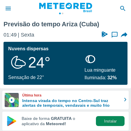
Previsão do tempo Ariza (Cuba)
de
01:49
Sexta
...
 da
tempo.com)
Nuvens dispersas
do por
24°
is para
e as
 fornecidas
Lua minguante
 qualidade.
Sensação de 22°
Iluminada:
32%
r a este
s das
opções:
Última hora
Intensa virada do tempo no Centro-Sul traz
ookies e
alertas de temporais, vendavais e muito frio
 forma
Baixe de forma
GRATUITA
o
Instalar
e digital
aplicativo da
Meteored!
da,