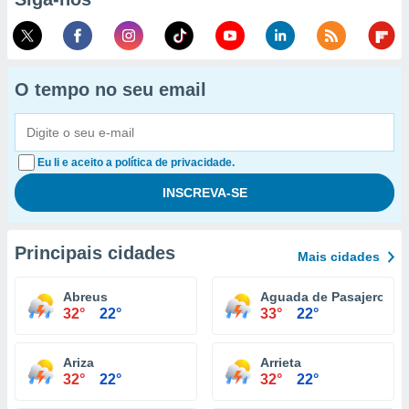
O tempo no seu email
Eu li e aceito a política de privacidade.
Principais cidades
Mais cidades
Abreus
Aguada de Pasajeros
32°
22°
33°
22°
Ariza
Arrieta
32°
22°
32°
22°