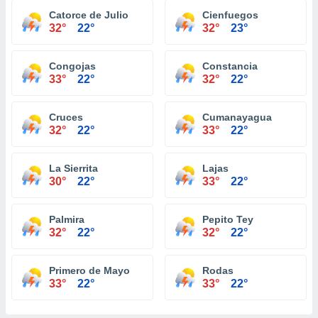
Catorce de Julio
Cienfuegos
32°
22°
32°
23°
Congojas
Constancia
33°
22°
32°
22°
Cruces
Cumanayagua
32°
22°
33°
22°
La Sierrita
Lajas
30°
22°
33°
22°
Palmira
Pepito Tey
32°
22°
32°
22°
Primero de Mayo
Rodas
33°
22°
33°
22°