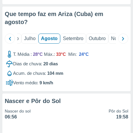
conteúdos.
Que tempo faz em Ariza (Cuba) em
ção
agosto
?
ão através
de
,
o
Junho
Julho
Agosto
Setembro
Outubro
Novembro
 e
T. Média :
28°C
Máx.:
33°C
Min:
24°C
dos,
publicidade
Dias de chuva:
20
dias
s, estudos
a e
Acum. de chuva:
104 mm
mento de
Vento médio:
9 km/h
ossos 1199
eiros
Nascer e Pôr do Sol
Nascer do sol
Pôr do Sol
06:56
19:58