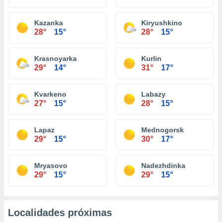
Kazanka
Kiryushkino
28°
15°
28°
15°
Krasnoyarka
Kurlin
29°
14°
31°
17°
Kvarkeno
Labazy
27°
15°
28°
15°
Lapaz
Mednogorsk
29°
15°
30°
17°
Mryasovo
Nadezhdinka
29°
15°
29°
15°
Localidades próximas