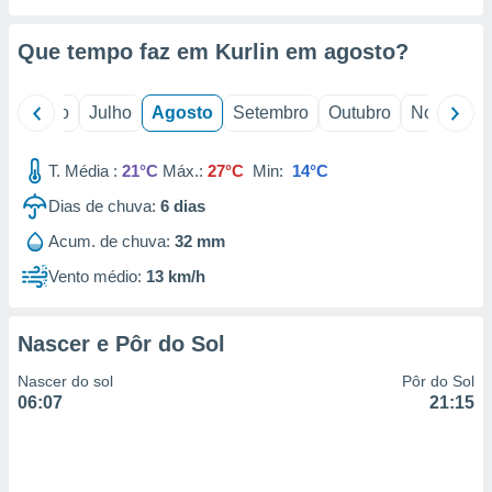
conteúdos.
Que tempo faz em Kurlin em
agosto
?
ção
ão através
o
Junho
Julho
Agosto
Setembro
Outubro
Novembro
de
,
 e
T. Média :
21°C
Máx.:
27°C
Min:
14°C
dos,
Dias de chuva:
6
dias
publicidade
Acum. de chuva:
32 mm
s, estudos
a e
Vento médio:
13 km/h
mento de
Nascer e Pôr do Sol
ossos 1199
eiros
Nascer do sol
Pôr do Sol
06:07
21:15