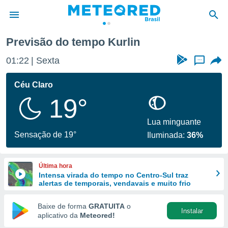
Previsão do tempo Kurlin
de
01:22
Sexta
...
 da
tempo.com)
Céu Claro
do por
19°
is para
e as
 fornecidas
Lua minguante
 qualidade.
Sensação de 19°
Iluminada:
36%
r a este
s das
opções:
Última hora
Intensa virada do tempo no Centro-Sul traz
ookies e
alertas de temporais, vendavais e muito frio
 forma
Baixe de forma
GRATUITA
o
Instalar
e digital
aplicativo da
Meteored!
da,