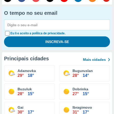
O tempo no seu email
Eu li e aceito a política de privacidade.
Principais cidades
Mais cidades
Adamovka
Buguruslan
29°
18°
28°
14°
Buzuluk
Dobrinka
28°
15°
27°
15°
Gai
Ibragimovo
30°
17°
31°
17°