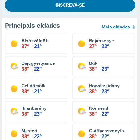
Principais cidades
Mais cidades
Alsószölnök
Bajánsenye
37°
21°
37°
22°
Bejcgyertyános
Bük
38°
22°
38°
23°
Celldömölk
Horvátzsidány
38°
21°
38°
23°
Iklanberény
Körmend
38°
23°
38°
22°
Mesteri
Ostffyasszonyfa
38°
22°
38°
22°