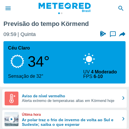
Previsão do tempo Körmend
de
09:59
Quinta
...
 da
tempo.com)
Céu Claro
do por
34°
is para
e as
 fornecidas
UV
4 Moderado
 qualidade.
Sensação de 32°
FPS
6-10
r a este
s das
opções:
Aviso de nível vermelho
Alerta extremo de temperaturas altas em Körmend hoje
ookies e
 forma
Última hora
e digital
Ar polar traz o frio de inverno de volta ao Sul e
Sudeste; saiba o que esperar
da,