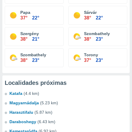
Papa
Sárvár
37°
22°
38°
22°
Szergény
Szombathely
38°
21°
38°
23°
Szombathely
Torony
38°
23°
37°
23°
Localidades próximas
Katafa
(4.4 km)
Magyarnádalja
(5.23 km)
Harasztifalu
(5.87 km)
Daraboshegy
(6.43 km)
Kemestaródfa
(6.92 km)