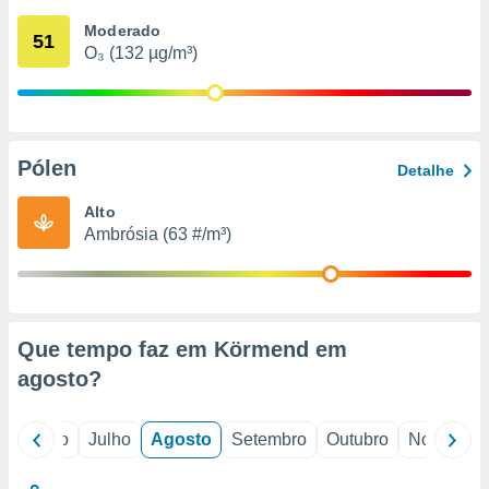
conteúdos.
Moderado
51
O₃ (132 µg/m³)
ção
ão através
de
,
 e
Pólen
Detalhe
dos,
Alto
publicidade
Ambrósia (63 #/m³)
s, estudos
a e
mento de
ossos 1199
Que tempo faz em Körmend em
eiros
agosto
?
o
Junho
Julho
Agosto
Setembro
Outubro
Novembro