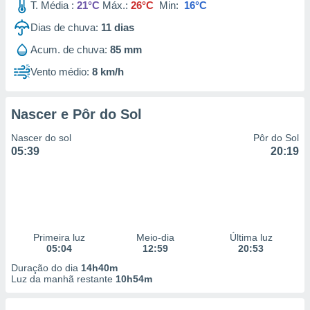
T. Média :
21°C
Máx.:
26°C
Min:
16°C
Dias de chuva:
11
dias
Acum. de chuva:
85 mm
Vento médio:
8 km/h
Nascer e Pôr do Sol
Nascer do sol
Pôr do Sol
05:39
20:19
Primeira luz
Meio-dia
Última luz
05:04
12:59
20:53
Duração do dia
14h40m
Luz da manhã restante
10h54m