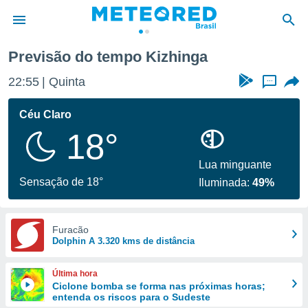
Previsão do tempo Kizhinga
de
22:55
Quinta
...
 da
tempo.com)
Céu Claro
do por
18°
is para
e as
 fornecidas
Lua minguante
 qualidade.
Sensação de 18°
Iluminada:
49%
r a este
s das
opções:
Furacão
Dolphin A 3.320 kms de distância
ookies e
 forma
Última hora
e digital
Ciclone bomba se forma nas próximas horas;
entenda os riscos para o Sudeste
da,