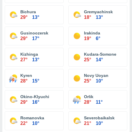
Bichura
Gremyachinsk
29°
13°
18°
13°
Gusinoozersk
Irakinda
29°
17°
19°
6°
Kizhinga
Kudara-Somone
27°
13°
25°
14°
Kyren
Novy Uoyan
28°
15°
25°
10°
Okino-Klyuchi
Orlik
29°
16°
28°
11°
Romanovka
Severobaikalsk
22°
10°
21°
10°