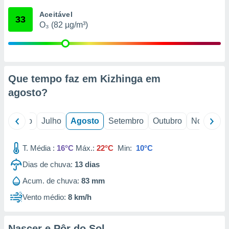
conteúdos.
Aceitável
33
O₃ (82 µg/m³)
ção
ão através
de
,
 e
Que tempo faz em Kizhinga em
agosto
?
dos,
publicidade
s, estudos
o
Junho
Julho
Agosto
Setembro
Outubro
Novembro
a e
mento de
T. Média :
16°C
Máx.:
22°C
Min:
10°C
ossos 1199
Dias de chuva:
13
dias
eiros
Acum. de chuva:
83 mm
Vento médio:
8 km/h
Nascer e Pôr do Sol