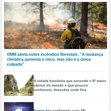
selecionar
a, criar
personalizar
tilizar
selecionar
dos, medir
nho da
, medir o
o dos
OMM alerta sobre incêndios florestais: "A mudança
climática aumenta o risco, mas não é a única
r os
culpada"
ravés de
s ou
s de dados
es fontes,
A cidade brasileira que esconde o 8º maior
 e melhorar
cânion do mundo e que poucos
ilizar dados
conhecem; descubra onde fica
ara
conteúdos.
ção
Frente fria confirmada para SP: