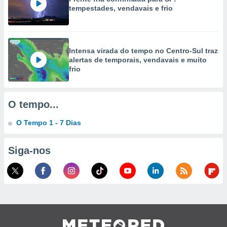
tempestades, vendavais e frio
ão através
de
,
 e
Intensa virada do tempo no Centro-Sul traz
alertas de temporais, vendavais e muito
dos,
frio
publicidade
s, estudos
a e
O tempo...
mento de
O Tempo 1 - 7 Dias
ossos 1199
eiros
Siga-nos