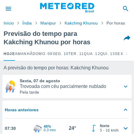
de
Início
Índia
Manipur
Kakching Khunou
Por horas
 da
tempo.com)
Previsão do tempo para
do por
Kakching Khunou por horas
is para
e as
 fornecidas
HOJE
AMANHÃ
DOMO. 09
SEG. 10
TER. 11
QUA. 12
QUI. 13
SEX. 14
S
 qualidade.
r a este
A previsão do tempo por horas: Kakching Khunou
s das
opções:
Sexta, 07 de agosto
Trovoada com céu parcialmente nublado
ookies e
Pela tarde
 forma
e digital
Horas anteriores
da,
m
 recolhidas
Norte
40%
24°
07:30
cookies ou
0.3 mm
5
-
16
km/h