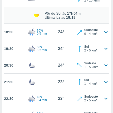
2
-
10
km/h
osso site
 Neste
mamo-lo de
Pôr do Sol às
17h54m
Última luz as
18:18
s os
cessários
Sudoeste
rar a
30%
24°
18:30
0.5 mm
0
-
4
km/h
no website,
ilizaremos
a analisar o
Sul
30%
24°
19:30
nto ou
0.2 mm
2
-
5
km/h
ntar
 ou
Sudeste
24°
20:30
1
-
5
km/h
dos,
ssa
ublicidade
Sul
23°
21:30
1
-
4
km/h
ada. Pode
nstalação de
Sudoeste
60%
ceder ao
23°
22:30
0.4 mm
2
-
5
km/h
ite através
atura,
 botão