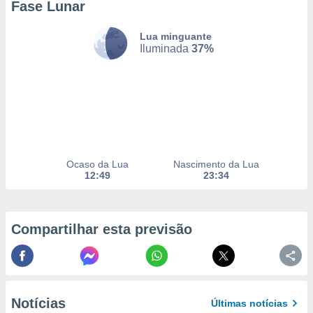
Fase Lunar
to ou opor-
essamento
Lua minguante
m qualquer
Iluminada
37%
ando em “
 ou na
 Cookies
te.
 nossos
s o
Ocaso da Lua
Nascimento da Lua
12:49
23:34
o de
e/ou aceder
Compartilhar esta previsão
ões num
utilizar
ados para
publicidade,
 para
Notícias
Últimas notícias
a, utilizar