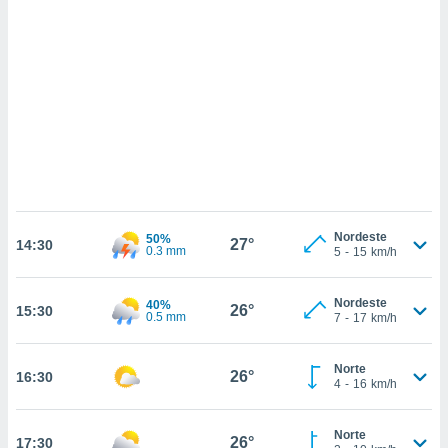
ados com
esmo. Pode
ais
s na nossa
 Cookies
e
u
nto a
omento,
 botão
de cookies
na parte
nossa
.
Nordeste
50%
27°
14:30
0.3 mm
5
-
15
km/h
IVAMENTE,
Nordeste
40%
26°
15:30
0.5 mm
7
-
17
km/h
as
tes a
Norte
26°
16:30
4
-
16
km/h
tar a
de cookies,
uar a
Norte
26°
17:30