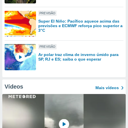
tar a
de cookies,
uar a
PREVISÃO
osso site
Super El Niño: Pacífico aquece acima das
 Neste
previsões e ECMWF reforça pico superior a
mamo-lo de
3°C
s os
cessários
PREVISÃO
rar a
Ar polar traz clima de inverno úmido para
no website,
SP, RJ e ES; saiba o que esperar
ilizaremos
a analisar o
nto ou
ntar
 ou
Vídeos
Mais vídeos
dos,
ssa
ublicidade
ada. Pode
nstalação de
ceder ao