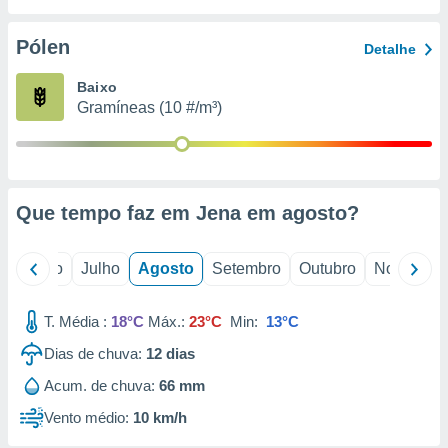
conteúdos.
Pólen
Detalhe
ção
Baixo
ão através
Gramíneas (10 #/m³)
de
,
 e
dos,
publicidade
Que tempo faz em Jena em
agosto
?
s, estudos
a e
mento de
o
Junho
Julho
Agosto
Setembro
Outubro
Novembro
ossos 1199
T. Média :
18°C
Máx.:
23°C
Min:
13°C
eiros
Dias de chuva:
12
dias
Acum. de chuva:
66 mm
Vento médio:
10 km/h