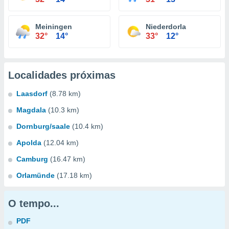
Meiningen
Niederdorla
32°
14°
33°
12°
Localidades próximas
Laasdorf
(8.78 km)
Magdala
(10.3 km)
Dornburg/saale
(10.4 km)
Apolda
(12.04 km)
Camburg
(16.47 km)
Orlamünde
(17.18 km)
O tempo...
PDF