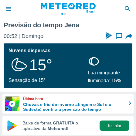
Previsão do tempo Jena
de
00:52
Domingo
...
 da
tempo.com)
Nuvens dispersas
do por
15°
is para
e as
 fornecidas
Lua minguante
 qualidade.
Sensação de 15°
Iluminada:
15%
r a este
s das
opções:
Última hora
Chuvas e frio de inverno atingem o Sul e o
ookies e
Sudeste; confira a previsão do tempo
 forma
Baixe de forma
GRATUITA
o
Instalar
e digital
aplicativo da
Meteored!
da,