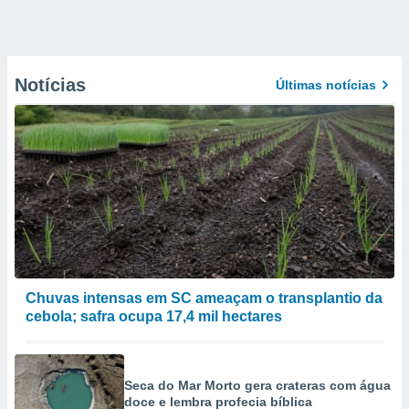
Notícias
Últimas notícias
Chuvas intensas em SC ameaçam o transplantio da
cebola; safra ocupa 17,4 mil hectares
Seca do Mar Morto gera crateras com água
doce e lembra profecia bíblica