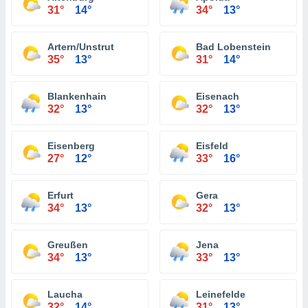
31°
14°
34°
13°
Artern/Unstrut
Bad Lobenstein
35°
13°
31°
14°
Blankenhain
Eisenach
32°
13°
32°
13°
Eisenberg
Eisfeld
27°
12°
33°
16°
Erfurt
Gera
34°
13°
32°
13°
Greußen
Jena
34°
13°
33°
13°
Laucha
Leinefelde
32°
14°
31°
13°