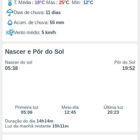
T. Média :
18°C
Máx.:
25°C
Min:
12°C
Dias de chuva:
11
dias
Acum. de chuva:
55 mm
Vento médio:
5 km/h
Nascer e Pôr do Sol
Nascer do sol
Pôr do Sol
05:38
19:52
Primeira luz
Meio-dia
Última luz
05:06
12:45
20:23
Duração do dia
14h14m
Luz da manhã restante
15h11m