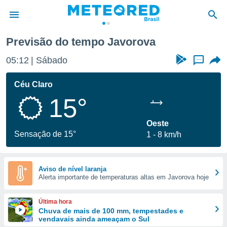
Previsão do tempo Javorova
de
05:12
Sábado
...
 da
tempo.com)
Céu Claro
do por
15°
is para
e as
 fornecidas
Oeste
 qualidade.
Sensação de 15°
1
8 km/h
r a este
s das
opções:
Aviso de nível laranja
Alerta importante de temperaturas altas em Javorova hoje
ookies e
 forma
Última hora
e digital
Chuva de mais de 100 mm, tempestades e
vendavais ainda ameaçam o Sul
da,