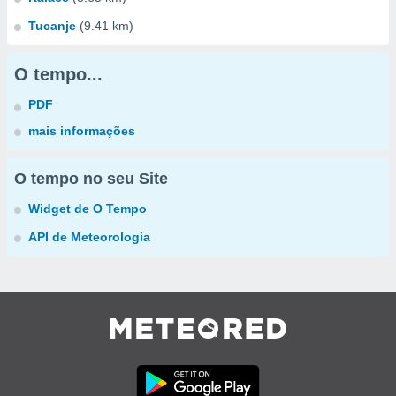
Tucanje
(9.41 km)
O tempo...
PDF
mais informações
O tempo no seu Site
Widget de O Tempo
API de Meteorologia