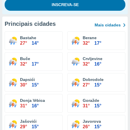
Principais cidades
Mais cidades
Bastahe
Berane
27°
14°
32°
17°
Buče
Crvljevine
32°
17°
32°
16°
Dapsići
Dobrodole
30°
15°
27°
15°
Donja Vrbica
Goražde
31°
16°
31°
15°
Jašovići
Javorova
29°
15°
26°
15°