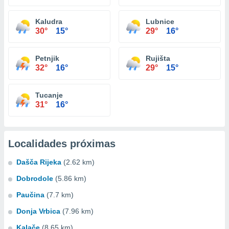
Kaludra
Lubnice
30°
15°
29°
16°
Petnjik
Rujišta
32°
16°
29°
15°
Tucanje
31°
16°
Localidades próximas
Dašča Rijeka
(2.62 km)
Dobrodole
(5.86 km)
Paučina
(7.7 km)
Donja Vrbica
(7.96 km)
Kalače
(8.65 km)