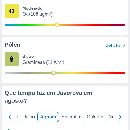
conteúdos.
Moderado
43
O₃ (108 µg/m³)
ção
ão através
de
,
 e
Pólen
Detalhe
dos,
Baixo
publicidade
Gramíneas (11 #/m³)
s, estudos
a e
mento de
ossos 1199
Que tempo faz em Javorova em
eiros
agosto
?
o
Junho
Julho
Agosto
Setembro
Outubro
Novembro