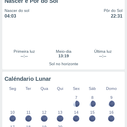
Nascer e Pôr do Sol
 para
Nascer do sol
Pôr do Sol
a, utilizar
04:03
22:31
selecionar
a, criar
personalizar
tilizar
selecionar
Primeira luz
Meio-dia
Última luz
--:--
13:19
--:--
dos, medir
nho da
Sol no horizonte
, medir o
o dos
Caléndario Lunar
r os
Seg
Ter
Qua
Qui
Sex
Sáb
Domo
ravés de
s ou
7
8
9
s de dados
es fontes,
 e melhorar
10
11
12
13
14
15
16
ilizar dados
ara