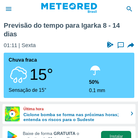
ana
Previsão do tempo para Igarka 8 - 14
dias
de
 da
01:11
Sexta
...
tempo.com)
do por
Chuva fraca
is para
e as
15°
 fornecidas
 qualidade.
50%
r a este
Sensação de 15°
s das
0.1 mm
opções:
ookies e
Última hora
 forma
Ciclone bomba se forma nas próximas horas;
entenda os riscos para o Sudeste
e digital
Baixe de forma
GRATUITA
o
da,
Instalar