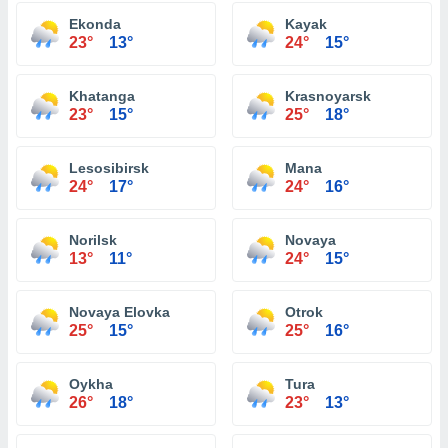
Ekonda
Kayak
23°
13°
24°
15°
Khatanga
Krasnoyarsk
23°
15°
25°
18°
Lesosibirsk
Mana
24°
17°
24°
16°
Norilsk
Novaya
13°
11°
24°
15°
Novaya Elovka
Otrok
25°
15°
25°
16°
Oykha
Tura
26°
18°
23°
13°