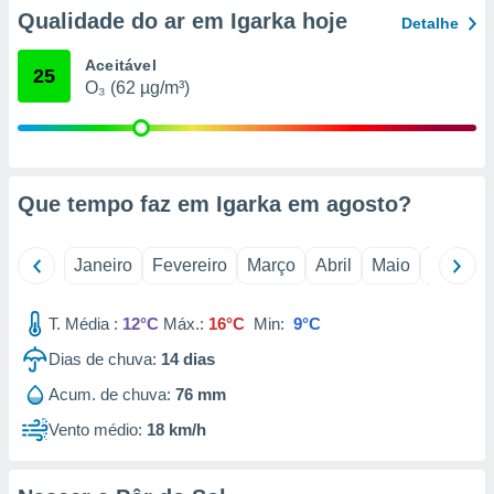
o qual se
Qualidade do ar em Igarka hoje
Detalhe
ara tal,
 o seu
Aceitável
25
to ou opor-
O₃ (62 µg/m³)
essamento
m qualquer
ando em “
 ou na
Que tempo faz em Igarka em
agosto
?
 Cookies
te.
Janeiro
Fevereiro
Março
Abril
Maio
Junho
 nossos
s o
T. Média :
12°C
Máx.:
16°C
Min:
9°C
o de
Dias de chuva:
14
dias
Acum. de chuva:
76 mm
e/ou aceder
ões num
Vento médio:
18 km/h
utilizar
ados para
publicidade,