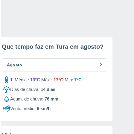
Que tempo faz em Tura em
agosto
?
Agosto
T. Média :
13°C
Máx.:
17°C
Min:
7°C
Dias de chuva:
14
dias
Acum. de chuva:
76 mm
Vento médio:
8 km/h