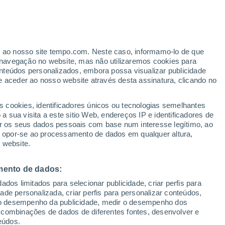
er ao nosso site tempo.com. Neste caso, informamo-lo de que
navegação no website, mas não utilizaremos cookies para
nteúdos personalizados, embora possa visualizar publicidade
e aceder ao nosso website através desta assinatura, clicando no
ertas
s cookies, identificadores únicos ou tecnologias semelhantes
 sua visita a este sitio Web, endereços IP e identificadores de
r os seus dados pessoais com base num interesse legítimo, ao
adar de Chuva
Satélites
Modelos
ou opor-se ao processamento de dados em qualquer altura,
 website.
mento de dados:
egunda
Terça
Quarta
Quinta
dos limitados para selecionar publicidade, criar perfis para
10 Ago.
11 Ago.
12 Ago.
13 Ago.
idade personalizada, criar perfis para personalizar conteúdos,
ir o desempenho da publicidade, medir o desempenho dos
 combinações de dados de diferentes fontes, desenvolver e
eúdos.
80%