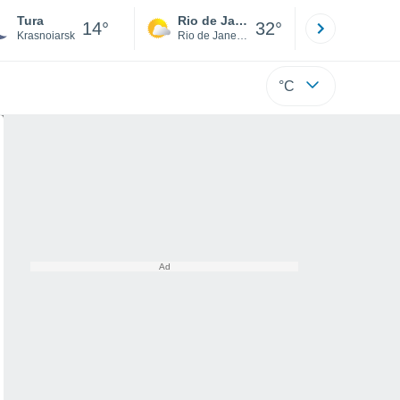
Tura
Rio de Janeiro
São Paulo
14°
32°
Krasnoiarsk
Rio de Janeiro
São Paulo
°C