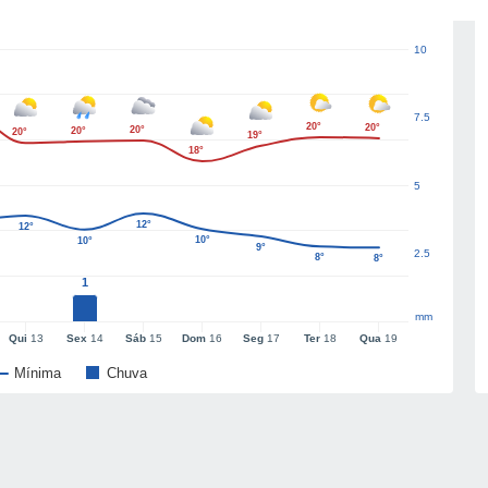
10
7.5
20°
20°
20°
20°
20°
19°
18°
5
12°
12°
10°
10°
9°
2.5
8°
8°
1
mm
Qui
13
Sex
14
Sáb
15
Dom
16
Seg
17
Ter
18
Qua
19
Mínima
Chuva