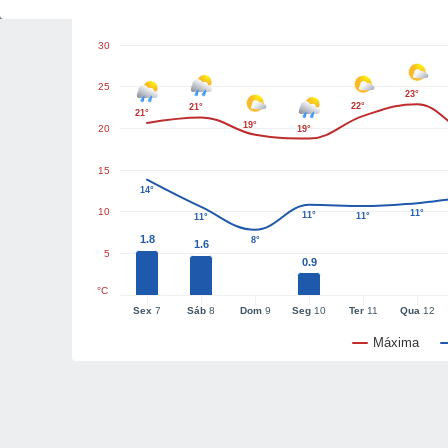
Gráficos de tempo
30
25
23°
22°
21°
21°
19°
20
19°
15
14°
10
11°
11°
11°
11°
1.8
8°
1.6
5
0.9
°C
Sex
7
Sáb
8
Dom
9
Seg
10
Ter
11
Qua
12
Máxima