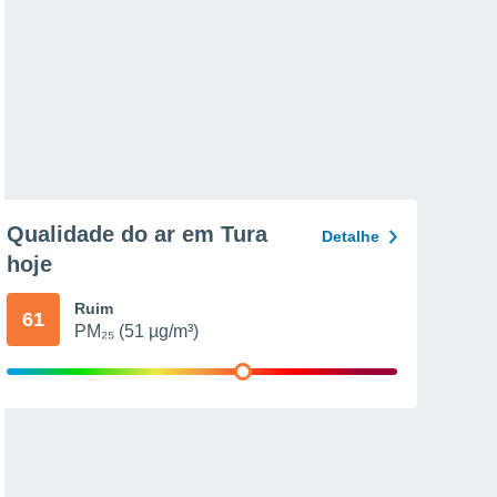
Qualidade do ar em Tura
Detalhe
hoje
Ruim
61
PM₂₅ (51 µg/m³)