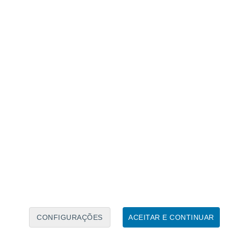
Caléndario Lunar
Seg
Ter
Qua
Qui
Sex
Sáb
Domo
7
8
9
10
11
12
13
14
15
16
17
18
19
20
CONFIGURAÇÕES
ACEITAR E CONTINUAR