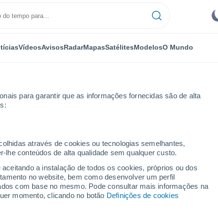
tícias
Vídeos
Avisos
Radar
Mapas
Satélites
Modelos
O Mundo
nais para garantir que as informações fornecidas são de alta
s:
ecolhidas através de cookies ou tecnologias semelhantes,
er-lhe conteúdos de alta qualidade sem qualquer custo.
a
e aceitando a instalação de todos os cookies, próprios ou dos
rtamento no website, bem como desenvolver um perfil
...
lizados com base no mesmo. Pode consultar mais informações na
lquer momento, clicando no botão
Definições de cookies
Por horas
Bancos de névoa nas próximas
horas