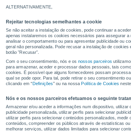
15°
ALTERNATIVAMENTE,
Rejeitar tecnologias semelhantes a cookie
30%
Se não aceitar a instalação de cookies, pode continuar a aced
Sensação de 15°
0.1 mm
apenas instalaremos os cookies necessários para assegurar a 
analisar o comportamento ou para apresentar publicidade ou co
geral não personalizada. Pode recusar a instalação de cookies 
botão "Recusar".
Última hora
Intensa virada do tempo no Centro-Sul traz al
Com o seu consentimento, nós e os
nossos parceiros
utilizamo
de temporais, vendavais e muito frio
para armazenar, aceder e processar dados pessoais, tais como a
cookies. É possível que alguns fornecedores possam processa
O Tempo 1 - 7 Dias
Atualidade
Mapas de chuva
R
qual se pode opor. Para tal, pode retirar o seu consentimento 
clicando em “
Definições
” ou na nossa
Política de Cookies
neste
Nós e os nossos parceiros efetuamos o seguinte trata
Amanhã
Domingo
S
Hoje
Armazenar e/ou aceder a informações num dispositivo, utilizar da
8 Ago.
9 Ago.
7 Ago.
publicidade personalizada, utilizar perfis para selecionar public
utilizar perfis para selecionar conteúdos personalizados, med
conteúdos, compreender os públicos através de estatísticas ou
melhorar serviços, utilizar dados limitados para selecionar cont
70%
90%