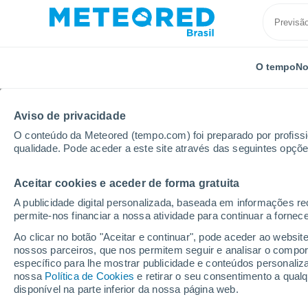
O tempo
No
Aviso de privacidade
O conteúdo da Meteored (tempo.com) foi preparado por profissio
qualidade. Pode aceder a este site através das seguintes opçõe
Aceitar cookies e aceder de forma gratuita
Início
Rússia
Krai de Krasnoiarsk
Tura
A publicidade digital personalizada, baseada em informações r
permite-nos financiar a nossa atividade para continuar a fornec
Previsão do tempo Tur
Ao clicar no botão "Aceitar e continuar", pode aceder ao websit
nossos parceiros, que nos permitem seguir e analisar o compo
23:20
Sexta
específico para lhe mostrar publicidade e conteúdos persona
nossa
Política de Cookies
e retirar o seu consentimento a qua
disponível na parte inferior da nossa página web.
Chuva fraca