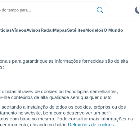
tícias
Vídeos
Avisos
Radar
Mapas
Satélites
Modelos
O Mundo
nais para garantir que as informações fornecidas são de alta
s:
rve
ecolhidas através de cookies ou tecnologias semelhantes,
er-lhe conteúdos de alta qualidade sem qualquer custo.
ve
e aceitando a instalação de todos os cookies, próprios ou dos
rtamento no website, bem como desenvolver um perfil
...
lizados com base no mesmo. Pode consultar mais informações na
lquer momento, clicando no botão
Definições de cookies
Por horas
Intervalos nublados nas
próximas horas