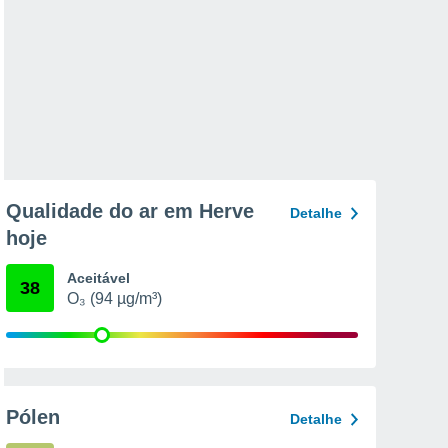
Qualidade do ar em Herve
Detalhe
hoje
Aceitável
38
O₃ (94 µg/m³)
Pólen
Detalhe