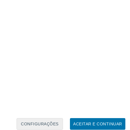
Caléndario Lunar
Seg
Ter
Qua
Qui
Sex
Sáb
Domo
6
7
8
9
10
11
12
13
14
15
16
17
18
19
CONFIGURAÇÕES
ACEITAR E CONTINUAR