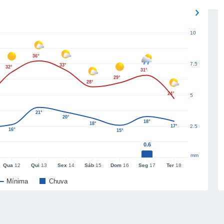
10
36°
7.5
33°
32°
31°
29°
28°
24°
5
21°
20°
18°
18°
17°
2.5
16°
15°
0.6
mm
Qua
12
Qui
13
Sex
14
Sáb
15
Dom
16
Seg
17
Ter
18
Mínima
Chuva