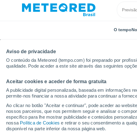
O tempo
No
Aviso de privacidade
O conteúdo da Meteored (tempo.com) foi preparado por profissio
qualidade. Pode aceder a este site através das seguintes opçõe
Aceitar cookies e aceder de forma gratuita
Início
Bélgica
Valónia
Província de Liège
He
A publicidade digital personalizada, baseada em informações r
permite-nos financiar a nossa atividade para continuar a fornec
Previsão do tempo Her
Ao clicar no botão "Aceitar e continuar", pode aceder ao websit
nossos parceiros, que nos permitem seguir e analisar o compo
22:13
Quinta
específico para lhe mostrar publicidade e conteúdos persona
nossa
Política de Cookies
e retirar o seu consentimento a qua
disponível na parte inferior da nossa página web.
Nuvens dispersas