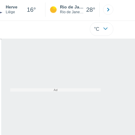
Herve
Rio de Janeiro
São Paulo
16°
28°
Liège
Rio de Janeiro
São Paulo
°C