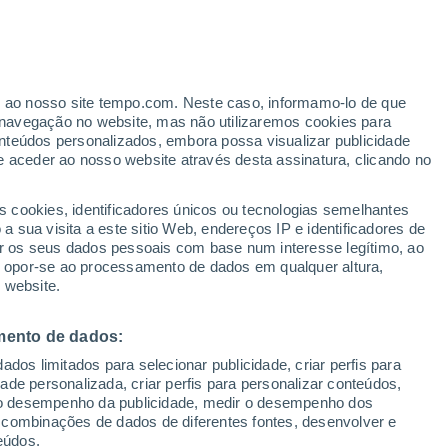
ante
er ao nosso site tempo.com. Neste caso, informamo-lo de que
:
46%
navegação no website, mas não utilizaremos cookies para
nteúdos personalizados, embora possa visualizar publicidade
e aceder ao nosso website através desta assinatura, clicando no
ertas
s cookies, identificadores únicos ou tecnologias semelhantes
 sua visita a este sitio Web, endereços IP e identificadores de
r os seus dados pessoais com base num interesse legítimo, ao
Radar de Chuva
Satélites
Modelos
ou opor-se ao processamento de dados em qualquer altura,
 website.
mento de dados:
omingo
Segunda
Terça
Quarta
dos limitados para selecionar publicidade, criar perfis para
9 Ago.
10 Ago.
11 Ago.
12 Ago.
idade personalizada, criar perfis para personalizar conteúdos,
ir o desempenho da publicidade, medir o desempenho dos
 combinações de dados de diferentes fontes, desenvolver e
eúdos.