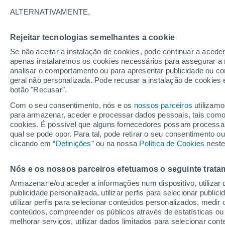
17°
ALTERNATIVAMENTE,
Rejeitar tecnologias semelhantes a cookie
Lua mingu
Se não aceitar a instalação de cookies, pode continuar a aced
Iluminada
Sensação de 17°
apenas instalaremos os cookies necessários para assegurar a 
analisar o comportamento ou para apresentar publicidade ou co
geral não personalizada. Pode recusar a instalação de cookies 
botão "Recusar".
Última hora
Intensa virada do tempo no Centro-Sul traz al
Com o seu consentimento, nós e os
nossos parceiros
utilizamo
de temporais, vendavais e muito frio
para armazenar, aceder e processar dados pessoais, tais como a
cookies. É possível que alguns fornecedores possam processa
O Tempo 1 - 7 Dias
Atualidade
Mapas de nuvens
qual se pode opor. Para tal, pode retirar o seu consentimento 
clicando em “
Definições
” ou na nossa
Política de Cookies
neste
Nós e os nossos parceiros efetuamos o seguinte trata
Amanhã
Sábado
D
Hoje
Armazenar e/ou aceder a informações num dispositivo, utilizar da
7 Ago.
8 Ago.
6 Ago.
publicidade personalizada, utilizar perfis para selecionar public
utilizar perfis para selecionar conteúdos personalizados, med
conteúdos, compreender os públicos através de estatísticas ou
melhorar serviços, utilizar dados limitados para selecionar cont