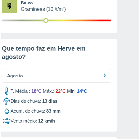
Baixo
Gramíneas (10 #/m³)
Que tempo faz em Herve em
agosto
?
Agosto
T. Média :
18°C
Máx.:
22°C
Min:
14°C
Dias de chuva:
13
dias
Acum. de chuva:
83 mm
Vento médio:
12 km/h