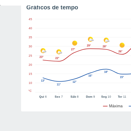
Gráficos de tempo
45
40
35
29°
30
28°
27°
26°
25
23°
22°
20
18°
15
16°
15°
13°
12°
10
11°
°C
Qui
6
Sex
7
Sáb
8
Dom
9
Seg
10
Ter
11
Máxima