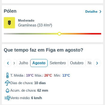
conteúdos.
Pólen
Detalhe
ção
Moderado
ão através
Gramíneas (33 #/m³)
de
,
 e
dos,
publicidade
Que tempo faz em Figa em
agosto
?
s, estudos
a e
mento de
o
Junho
Julho
Agosto
Setembro
Outubro
Novembro
ossos 1199
T. Média :
19°C
Máx.:
26°C
Min:
13°C
eiros
Dias de chuva:
10
dias
Acum. de chuva:
62 mm
Vento médio:
6 km/h