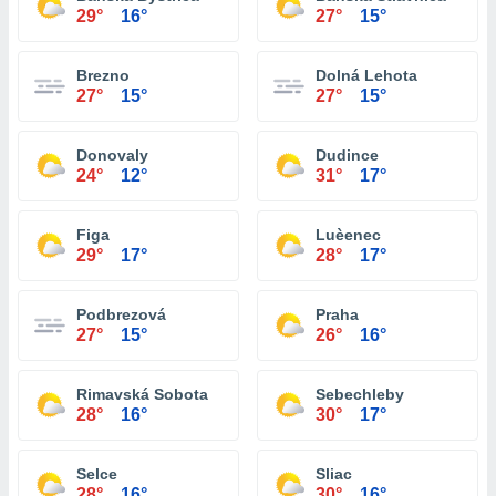
29°
16°
27°
15°
Brezno
Dolná Lehota
27°
15°
27°
15°
Donovaly
Dudince
24°
12°
31°
17°
Figa
Luèenec
29°
17°
28°
17°
Podbrezová
Praha
27°
15°
26°
16°
Rimavská Sobota
Sebechleby
28°
16°
30°
17°
Selce
Sliac
28°
16°
30°
16°