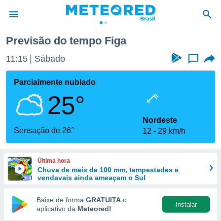
Previsão do tempo Figa
de
11:15
Sábado
...
 da
tempo.com)
Parcialmente nublado
do por
25°
is para
e as
 fornecidas
Nordeste
 qualidade.
Sensação de 26°
12
29 km/h
r a este
s das
opções:
Última hora
Chuva de mais de 100 mm, tempestades e
ookies e
vendavais ainda ameaçam o Sul
 forma
Baixe de forma
GRATUITA
o
Instalar
e digital
aplicativo da
Meteored!
da,