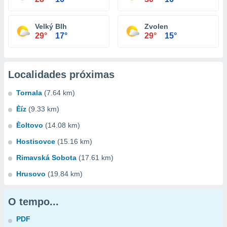
Velký Blh
Zvolen
29°
17°
29°
15°
Localidades próximas
Tornala
(7.64 km)
Èíz
(9.33 km)
Èoltovo
(14.08 km)
Hostisovce
(15.16 km)
Rimavská Sobota
(17.61 km)
Hrusovo
(19.84 km)
O tempo...
PDF