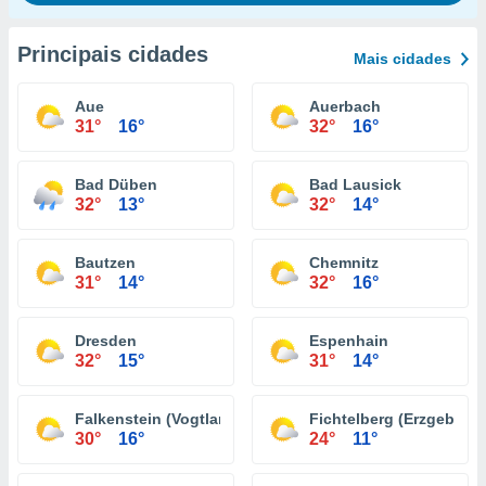
Principais cidades
Mais cidades
Aue
Auerbach
31°
16°
32°
16°
Bad Düben
Bad Lausick
32°
13°
32°
14°
Bautzen
Chemnitz
31°
14°
32°
16°
Dresden
Espenhain
32°
15°
31°
14°
Falkenstein (Vogtland)
Fichtelberg (Erzgebirge
30°
16°
24°
11°