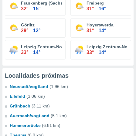
Frankenberg (Sachsen)
Freiberg
32°
15°
31°
16°
Görlitz
Hoyerswerda
29°
12°
31°
14°
Leipzig Zentrum-Nord
Leipzig Zentrum-Nordw
33°
14°
33°
14°
Localidades próximas
Neustadt/vogtland
(1.96 km)
Ellefeld
(3.06 km)
Grünbach
(3.11 km)
Auerbach/vogtland
(5.1 km)
Hammerbrücke
(6.81 km)
Theuma
(8.9 km)