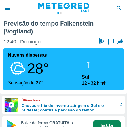
Previsão do tempo Falkenstein
(Vogtland)
de
 da
12:40
Domingo
...
tempo.com)
do por
Nuvens dispersas
is para
e as
28°
 fornecidas
 qualidade.
Sul
r a este
Sensação de 27°
s das
12
32 km/h
opções:
ookies e
Última hora
 forma
Chuvas e frio de inverno atingem o Sul e o
Sudeste; confira a previsão do tempo
e digital
Baixe de forma
GRATUITA
o
da,
Instalar