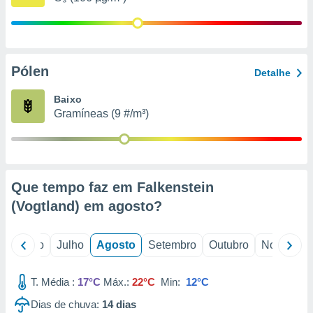
conteúdos.
ção
ão através
Pólen
Detalhe
de
,
Baixo
 e
Gramíneas (9 #/m³)
dos,
publicidade
s, estudos
a e
mento de
Que tempo faz em Falkenstein
(Vogtland) em
agosto
?
ossos 1199
eiros
o
Junho
Julho
Agosto
Setembro
Outubro
Novembro
T. Média :
17°C
Máx.:
22°C
Min:
12°C
Dias de chuva:
14
dias