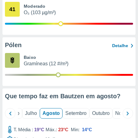
conteúdos.
Moderado
41
O₃ (103 µg/m³)
ção
ão através
de
,
Pólen
 e
Detalhe
dos,
Baixo
publicidade
Gramíneas (12 #/m³)
s, estudos
a e
mento de
Que tempo faz em Bautzen em
agosto
?
ossos 1199
eiros
o
Junho
Julho
Agosto
Setembro
Outubro
Novembro
T. Média :
19°C
Máx.:
23°C
Min:
14°C