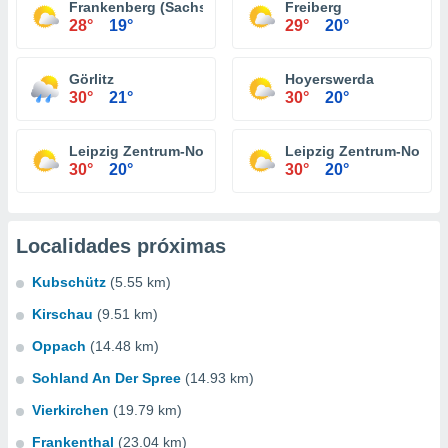
Frankenberg (Sachsen)
Freiberg
28°
19°
29°
20°
Görlitz
Hoyerswerda
30°
21°
30°
20°
Leipzig Zentrum-Nord
Leipzig Zentrum-Nordw
30°
20°
30°
20°
Localidades próximas
Kubschütz
(5.55 km)
Kirschau
(9.51 km)
Oppach
(14.48 km)
Sohland An Der Spree
(14.93 km)
Vierkirchen
(19.79 km)
Frankenthal
(23.04 km)