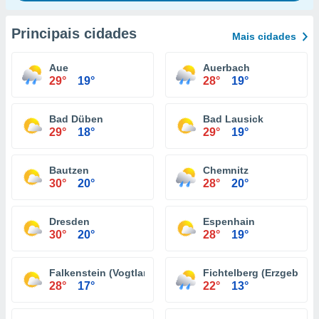
Principais cidades
Mais cidades
Aue
Auerbach
29°
19°
28°
19°
Bad Düben
Bad Lausick
29°
18°
29°
19°
Bautzen
Chemnitz
30°
20°
28°
20°
Dresden
Espenhain
30°
20°
28°
19°
Falkenstein (Vogtland)
Fichtelberg (Erzgebirge
28°
17°
22°
13°