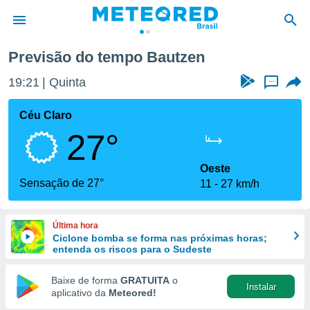
Previsão do tempo Bautzen
de
19:21
Quinta
...
 da
tempo.com)
Céu Claro
do por
27°
is para
e as
 fornecidas
Oeste
 qualidade.
Sensação de 27°
11
27 km/h
r a este
s das
opções:
Última hora
Ciclone bomba se forma nas próximas horas;
ookies e
entenda os riscos para o Sudeste
 forma
Baixe de forma
GRATUITA
o
Instalar
e digital
aplicativo da
Meteored!
da,