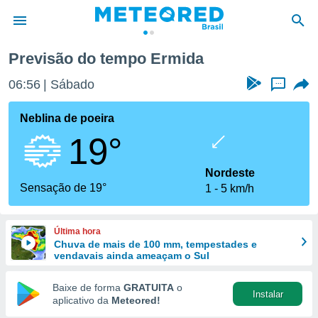
Previsão do tempo Ermida
de
06:56
Sábado
...
 da
tempo.com)
Neblina de poeira
do por
19°
is para
e as
 fornecidas
Nordeste
 qualidade.
Sensação de 19°
1
5 km/h
r a este
s das
opções:
Última hora
Chuva de mais de 100 mm, tempestades e
ookies e
vendavais ainda ameaçam o Sul
 forma
Baixe de forma
GRATUITA
o
Instalar
e digital
aplicativo da
Meteored!
da,