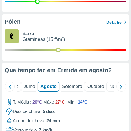
conteúdos.
ção
Pólen
Detalhe
ão através
de
Baixo
,
Gramíneas (15 #/m³)
 e
dos,
publicidade
s, estudos
Que tempo faz em Ermida em
agosto
?
a e
mento de
o
Junho
Julho
Agosto
Setembro
Outubro
Novembro
ossos 1199
eiros
T. Média :
20°C
Máx.:
27°C
Min:
14°C
Dias de chuva:
5
dias
Acum. de chuva:
24 mm
Vento médio:
7 km/h