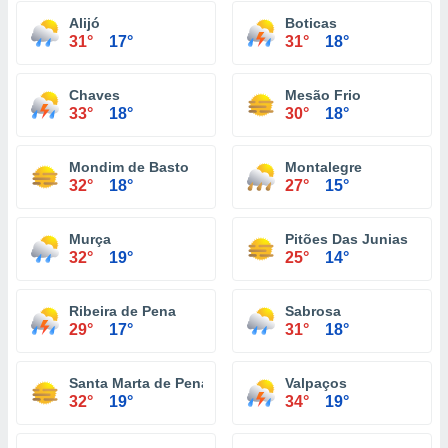
Alijó
Boticas
31°
17°
31°
18°
Chaves
Mesão Frio
33°
18°
30°
18°
Mondim de Basto
Montalegre
32°
18°
27°
15°
Murça
Pitões Das Junias
32°
19°
25°
14°
Ribeira de Pena
Sabrosa
29°
17°
31°
18°
Santa Marta de Penaguião
Valpaços
32°
19°
34°
19°