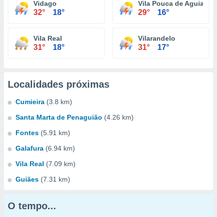
Vidago
Vila Pouca de Aguiar
32°
18°
29°
16°
Vila Real
Vilarandelo
31°
18°
31°
17°
Localidades próximas
Cumieira
(3.8 km)
Santa Marta de Penaguião
(4.26 km)
Fontes
(5.91 km)
Galafura
(6.94 km)
Vila Real
(7.09 km)
Guiães
(7.31 km)
O tempo...