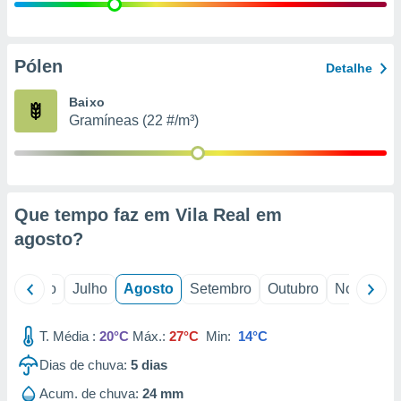
conteúdos.
ção
Pólen
Detalhe
ão através
de
Baixo
,
Gramíneas (22 #/m³)
 e
dos,
publicidade
s, estudos
Que tempo faz em Vila Real em
a e
mento de
agosto
?
ossos 1199
o
Junho
Julho
Agosto
Setembro
Outubro
Novembro
eiros
T. Média :
20°C
Máx.:
27°C
Min:
14°C
Dias de chuva:
5
dias
Acum. de chuva:
24 mm