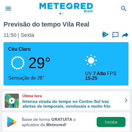
Previsão do tempo Vila Real
de
11:50
Sexta
...
 da
tempo.com)
Céu Claro
do por
29°
is para
e as
 fornecidas
UV
7 Alto
FPS
 qualidade.
Sensação de 28°
15-25
r a este
s das
opções:
Última hora
Intensa virada do tempo no Centro-Sul traz
ookies e
alertas de temporais, vendavais e muito frio
 forma
Baixe de forma
GRATUITA
o
Instalar
e digital
aplicativo da
Meteored!
da,