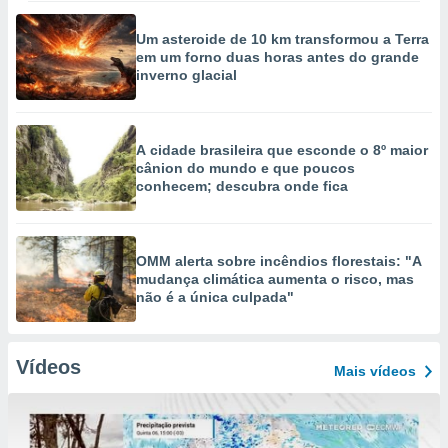
Um asteroide de 10 km transformou a Terra
em um forno duas horas antes do grande
inverno glacial
A cidade brasileira que esconde o 8º maior
cânion do mundo e que poucos
conhecem; descubra onde fica
OMM alerta sobre incêndios florestais: "A
mudança climática aumenta o risco, mas
não é a única culpada"
Vídeos
Mais vídeos