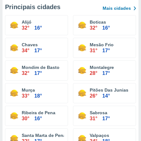
Principais cidades
Mais cidades
Alijó
Boticas
32°
16°
32°
16°
Chaves
Mesão Frio
34°
17°
31°
17°
Mondim de Basto
Montalegre
32°
17°
28°
17°
Murça
Pitões Das Junias
33°
18°
26°
14°
Ribeira de Pena
Sabrosa
30°
16°
31°
17°
Santa Marta de Penaguião
Valpaços