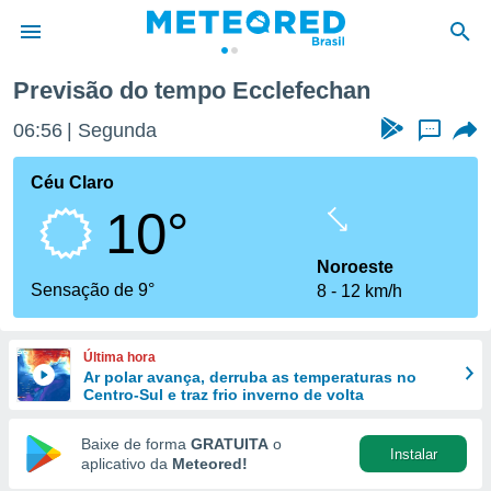
an
Previsão do tempo Ecclefechan
de
06:56
Segunda
...
 da
tempo.com)
Céu Claro
do por
10°
is para
e as
 fornecidas
Noroeste
 qualidade.
Sensação de 9°
8
12 km/h
r a este
s das
opções:
Última hora
Ar polar avança, derruba as temperaturas no
ookies e
Centro-Sul e traz frio inverno de volta
 forma
Baixe de forma
GRATUITA
o
Instalar
e digital
aplicativo da
Meteored!
da,