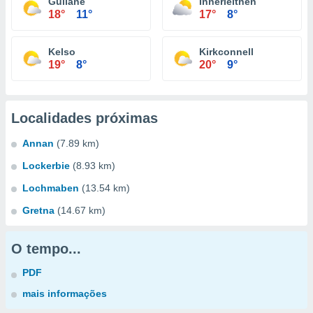
Gullane
Innerleithen
18°
11°
17°
8°
Kelso
Kirkconnell
19°
8°
20°
9°
Localidades próximas
Annan
(7.89 km)
Lockerbie
(8.93 km)
Lochmaben
(13.54 km)
Gretna
(14.67 km)
O tempo...
PDF
mais informações