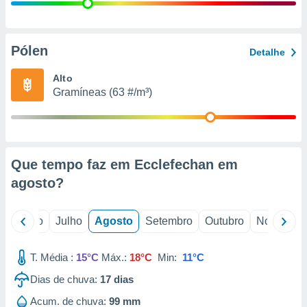
conteúdos.
ção
Pólen
Detalhe
ão através
de
Alto
,
Gramíneas (63 #/m³)
 e
dos,
publicidade
s, estudos
Que tempo faz em Ecclefechan em
a e
mento de
agosto
?
ossos 1199
o
Junho
Julho
Agosto
Setembro
Outubro
Novembro
eiros
T. Média :
15°C
Máx.:
18°C
Min:
11°C
Dias de chuva:
17
dias
Acum. de chuva:
99 mm