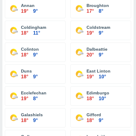
Annan
Broughton
19°
9°
17°
8°
Coldingham
Coldstream
18°
11°
19°
9°
Colinton
Dalbeattie
18°
9°
20°
9°
Duns
East Linton
18°
9°
19°
10°
Ecclefechan
Edimburgo
19°
8°
18°
10°
Galashiels
Gifford
18°
9°
18°
9°