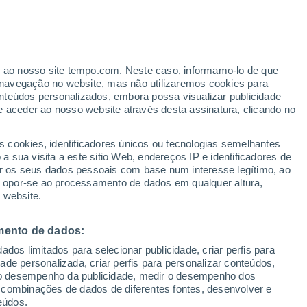
er ao nosso site tempo.com. Neste caso, informamo-lo de que
/h
navegação no website, mas não utilizaremos cookies para
nteúdos personalizados, embora possa visualizar publicidade
e aceder ao nosso website através desta assinatura, clicando no
s cookies, identificadores únicos ou tecnologias semelhantes
 sua visita a este sitio Web, endereços IP e identificadores de
r os seus dados pessoais com base num interesse legítimo, ao
Radar de Chuva
Satélites
Modelos
ou opor-se ao processamento de dados em qualquer altura,
 website.
mento de dados:
Terça
Quarta
Quinta
Sexta
dos limitados para selecionar publicidade, criar perfis para
11 Ago.
12 Ago.
13 Ago.
14 Ago.
idade personalizada, criar perfis para personalizar conteúdos,
ir o desempenho da publicidade, medir o desempenho dos
 combinações de dados de diferentes fontes, desenvolver e
eúdos.
40%
60%