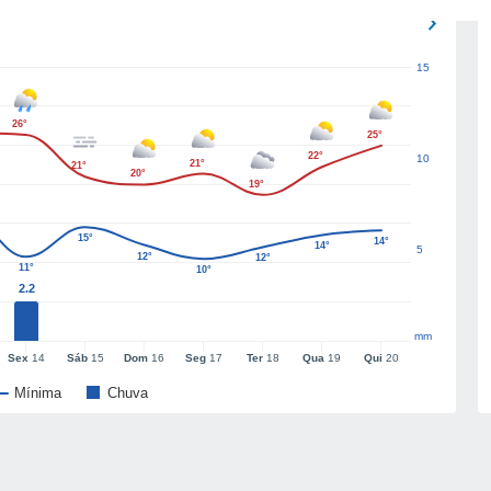
15
26°
25°
22°
10
21°
21°
20°
19°
15°
14°
14°
5
12°
12°
11°
10°
2.2
mm
Sex
14
Sáb
15
Dom
16
Seg
17
Ter
18
Qua
19
Qui
20
Mínima
Chuva