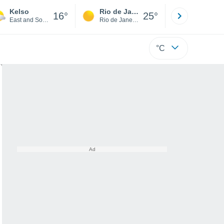
Kelso
Rio de Janeiro
São Paulo
16°
25°
East and South West Scotland
Rio de Janeiro
São Paulo
°C