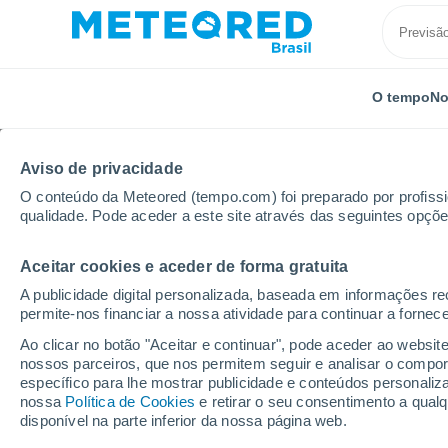
O tempo
No
Aviso de privacidade
O conteúdo da Meteored (tempo.com) foi preparado por profissio
qualidade. Pode aceder a este site através das seguintes opçõe
Aceitar cookies e aceder de forma gratuita
Início
Reino Unido
Leste e Sudoeste da Escócia
A publicidade digital personalizada, baseada em informações r
permite-nos financiar a nossa atividade para continuar a fornec
Previsão do tempo Kel
Ao clicar no botão "Aceitar e continuar", pode aceder ao websit
nossos parceiros, que nos permitem seguir e analisar o compo
21:01
Sábado
específico para lhe mostrar publicidade e conteúdos persona
nossa
Política de Cookies
e retirar o seu consentimento a qua
disponível na parte inferior da nossa página web.
Nuvens dispersas