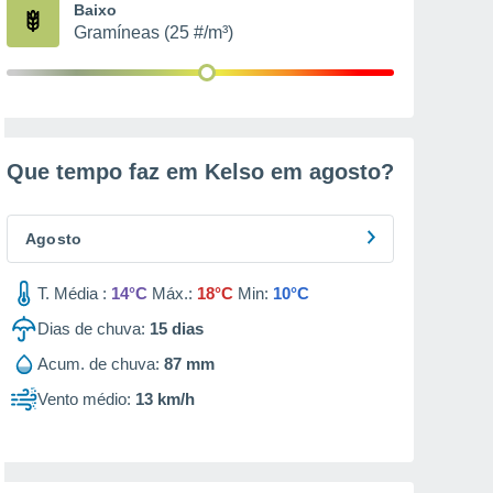
Baixo
Gramíneas (25 #/m³)
Que tempo faz em Kelso em
agosto
?
Agosto
T. Média :
14°C
Máx.:
18°C
Min:
10°C
Dias de chuva:
15
dias
Acum. de chuva:
87 mm
Vento médio:
13 km/h