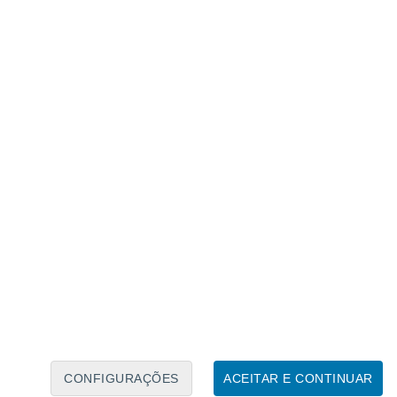
Caléndario Lunar
Seg
Ter
Qua
Qui
Sex
Sáb
Domo
8
9
10
11
12
13
14
15
16
17
18
19
20
21
CONFIGURAÇÕES
ACEITAR E CONTINUAR