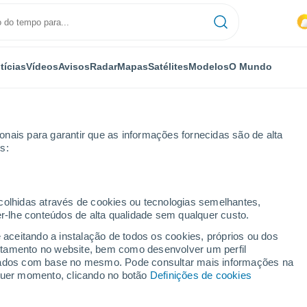
tícias
Vídeos
Avisos
Radar
Mapas
Satélites
Modelos
O Mundo
nais para garantir que as informações fornecidas são de alta
s:
Kelso
ecolhidas através de cookies ou tecnologias semelhantes,
er-lhe conteúdos de alta qualidade sem qualquer custo.
so
e aceitando a instalação de todos os cookies, próprios ou dos
rtamento no website, bem como desenvolver um perfil
...
lizados com base no mesmo. Pode consultar mais informações na
lquer momento, clicando no botão
Definições de cookies
Por horas
Céu nublado para as próximas
horas