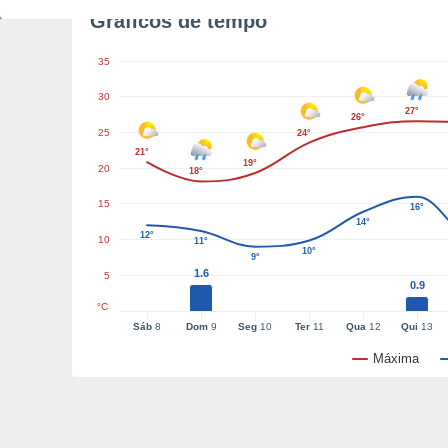
Gráficos de tempo
35
30
27°
26°
25
24°
21°
19°
20
18°
15
16°
14°
12°
10
11°
10°
9°
1.6
5
0.9
°C
Sáb
8
Dom
9
Seg
10
Ter
11
Qua
12
Qui
13
Máxima