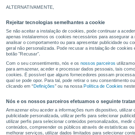
16°
ALTERNATIVAMENTE,
Rejeitar tecnologias semelhantes a cookie
Sudoeste
Se não aceitar a instalação de cookies, pode continuar a aced
Sensação de 16°
20
-
37 km
apenas instalaremos os cookies necessários para assegurar a 
analisar o comportamento ou para apresentar publicidade ou co
geral não personalizada. Pode recusar a instalação de cookies 
botão "Recusar".
Última hora
Chuvas e frio de inverno atingem o Sul e o
Com o seu consentimento, nós e os
nossos parceiros
utilizamo
Sudeste; confira a previsão do tempo
para armazenar, aceder e processar dados pessoais, tais como a
cookies. É possível que alguns fornecedores possam processa
O Tempo 1 - 7 Dias
Atualidade
Mapas de nuvens
qual se pode opor. Para tal, pode retirar o seu consentimento 
clicando em “
Definições
” ou na nossa
Política de Cookies
neste
Nós e os nossos parceiros efetuamos o seguinte trata
Amanhã
Segunda
Hoje
Armazenar e/ou aceder a informações num dispositivo, utilizar da
9 Ago.
10 Ago.
8 Ago.
publicidade personalizada, utilizar perfis para selecionar public
utilizar perfis para selecionar conteúdos personalizados, med
conteúdos, compreender os públicos através de estatísticas ou
melhorar serviços, utilizar dados limitados para selecionar cont
80%