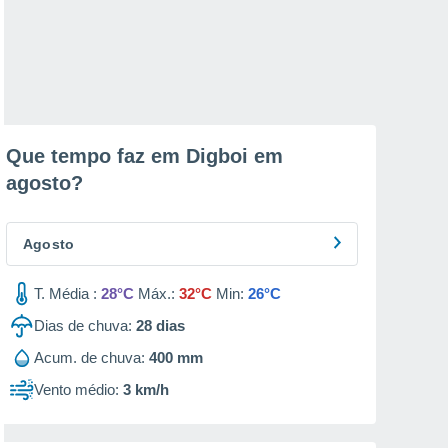
Que tempo faz em Digboi em
agosto
?
Agosto
T. Média :
28°C
Máx.:
32°C
Min:
26°C
Dias de chuva:
28
dias
Acum. de chuva:
400 mm
Vento médio:
3 km/h