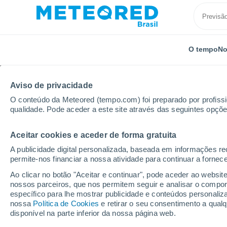
O tempo
No
Aviso de privacidade
O conteúdo da Meteored (tempo.com) foi preparado por profissio
qualidade. Pode aceder a este site através das seguintes opçõe
Aceitar cookies e aceder de forma gratuita
Início
Índia
Assam
Digboi
A publicidade digital personalizada, baseada em informações r
permite-nos financiar a nossa atividade para continuar a fornec
Previsão do tempo Dig
Ao clicar no botão "Aceitar e continuar", pode aceder ao websit
nossos parceiros, que nos permitem seguir e analisar o compo
23:54
Quinta
específico para lhe mostrar publicidade e conteúdos persona
nossa
Política de Cookies
e retirar o seu consentimento a qua
disponível na parte inferior da nossa página web.
Nuvens dispersas