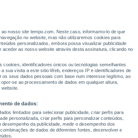
Furacão
Dolphin A 3.461 kms de distância
ante
er ao nosso site tempo.com. Neste caso, informamo-lo de que
:
48%
navegação no website, mas não utilizaremos cookies para
nteúdos personalizados, embora possa visualizar publicidade
e aceder ao nosso website através desta assinatura, clicando no
s cookies, identificadores únicos ou tecnologias semelhantes
 sua visita a este sitio Web, endereços IP e identificadores de
r os seus dados pessoais com base num interesse legítimo, ao
Radar de Chuva
Satélites
Modelos
ou opor-se ao processamento de dados em qualquer altura,
 website.
mento de dados:
omingo
Segunda
Terça
Quarta
dos limitados para selecionar publicidade, criar perfis para
9 Ago.
10 Ago.
11 Ago.
12 Ago.
idade personalizada, criar perfis para personalizar conteúdos,
ir o desempenho da publicidade, medir o desempenho dos
 combinações de dados de diferentes fontes, desenvolver e
eúdos.
90%
90%
90%
90%