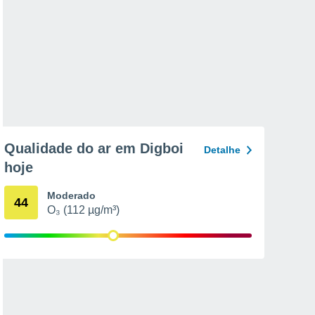
Qualidade do ar em Digboi
Detalhe
hoje
Moderado
44
O₃ (112 µg/m³)