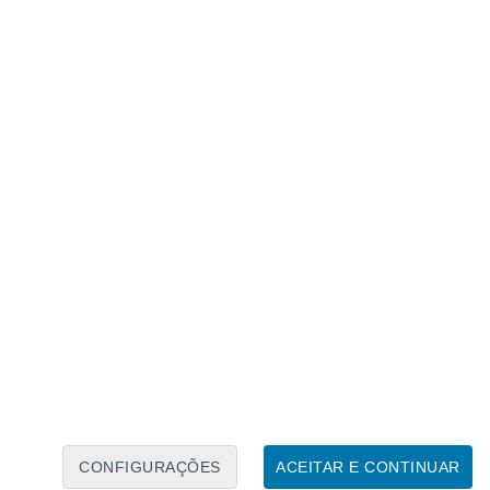
Caléndario Lunar
Seg
Ter
Qua
Qui
Sex
Sáb
Domo
6
7
8
9
10
11
12
13
14
15
16
17
18
19
CONFIGURAÇÕES
ACEITAR E CONTINUAR