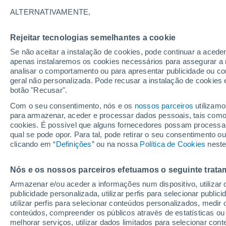
27°
ALTERNATIVAMENTE,
Rejeitar tecnologias semelhantes a cookie
Lua mingu
Se não aceitar a instalação de cookies, pode continuar a aced
Iluminada
Sensação de 30°
apenas instalaremos os cookies necessários para assegurar a 
analisar o comportamento ou para apresentar publicidade ou co
geral não personalizada. Pode recusar a instalação de cookies 
botão "Recusar".
Última hora
Ciclone bomba se forma nas próximas horas;
Com o seu consentimento, nós e os
nossos parceiros
utilizamo
entenda os riscos para o Sudeste
para armazenar, aceder e processar dados pessoais, tais como a
cookies. É possível que alguns fornecedores possam processa
O Tempo 1 - 7 Dias
Atualidade
Mapas de nuvens
qual se pode opor. Para tal, pode retirar o seu consentimento 
clicando em “
Definições
” ou na nossa
Política de Cookies
neste
Nós e os nossos parceiros efetuamos o seguinte trata
Amanhã
Sábado
D
Hoje
Armazenar e/ou aceder a informações num dispositivo, utilizar da
7 Ago.
8 Ago.
6 Ago.
publicidade personalizada, utilizar perfis para selecionar public
utilizar perfis para selecionar conteúdos personalizados, med
conteúdos, compreender os públicos através de estatísticas ou
melhorar serviços, utilizar dados limitados para selecionar cont
80%
90%
30%