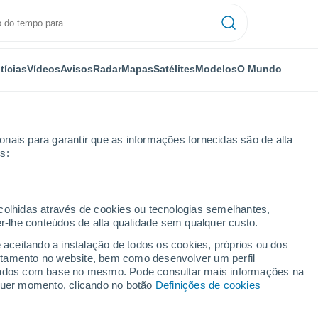
tícias
Vídeos
Avisos
Radar
Mapas
Satélites
Modelos
O Mundo
nais para garantir que as informações fornecidas são de alta
s:
ecolhidas através de cookies ou tecnologias semelhantes,
er-lhe conteúdos de alta qualidade sem qualquer custo.
boi
e aceitando a instalação de todos os cookies, próprios ou dos
rtamento no website, bem como desenvolver um perfil
...
lizados com base no mesmo. Pode consultar mais informações na
lquer momento, clicando no botão
Definições de cookies
Por horas
Intervalos nublados nas
próximas horas