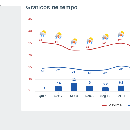
Gráficos de tempo
45
40
35°
35°
34°
35
34°
32°
32°
30
25
25°
25°
24°
24°
24°
24°
20
12
8
8.2
7.4
5.7
0.3
°C
Qui
6
Sex
7
Sáb
8
Dom
9
Seg
10
Ter
11
Máxima