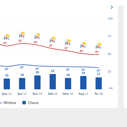
100
75
34°
34°
33°
32°
31°
30°
30°
50
25°
25°
25°
25°
24°
22
24°
25
20
19
17
16
16
15
mm
Qua
12
Qui
13
Sex
14
Sáb
15
Dom
16
Seg
17
Ter
18
Mínima
Chuva