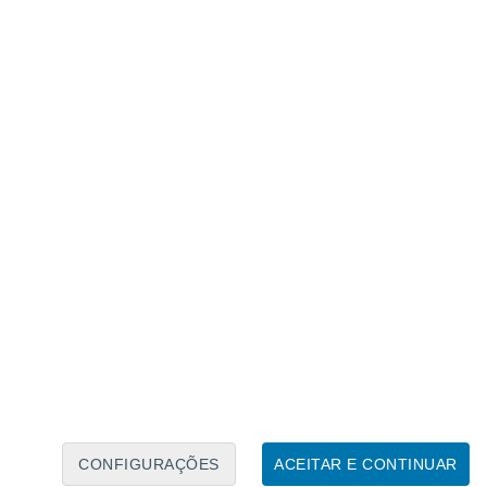
Caléndario Lunar
Seg
Ter
Qua
Qui
Sex
Sáb
Domo
7
8
9
10
11
12
13
14
15
16
17
18
19
20
CONFIGURAÇÕES
ACEITAR E CONTINUAR