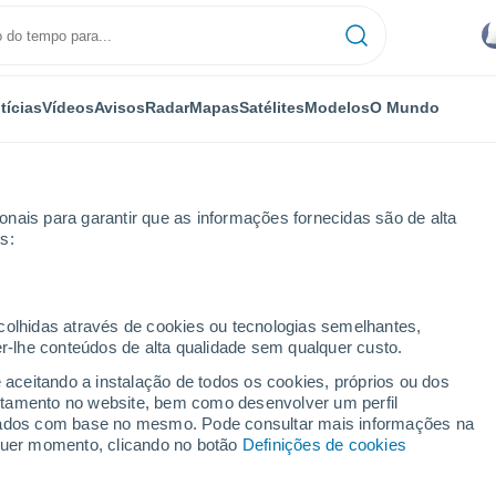
tícias
Vídeos
Avisos
Radar
Mapas
Satélites
Modelos
O Mundo
nais para garantir que as informações fornecidas são de alta
s:
ecolhidas através de cookies ou tecnologias semelhantes,
er-lhe conteúdos de alta qualidade sem qualquer custo.
lpara
e aceitando a instalação de todos os cookies, próprios ou dos
rtamento no website, bem como desenvolver um perfil
...
lizados com base no mesmo. Pode consultar mais informações na
lquer momento, clicando no botão
Definições de cookies
Por horas
Chuva moderada nas próximas
horas