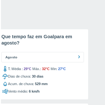
Que tempo faz em Goalpara em
agosto
?
Agosto
T. Média :
29°C
Máx.:
32°C
Min:
27°C
Dias de chuva:
30
dias
Acum. de chuva:
529 mm
Vento médio:
6 km/h