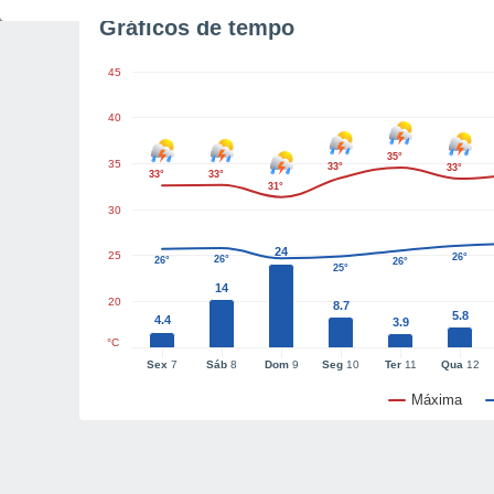
Gráficos de tempo
45
40
35°
35
33°
33°
33°
33°
31°
30
24
25
26°
26°
26°
26°
25°
25°
14
20
8.7
5.8
4.4
3.9
°C
Sex
7
Sáb
8
Dom
9
Seg
10
Ter
11
Qua
12
Máxima