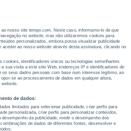
Risco de Tempestades
Este final de semana
ante
er ao nosso site tempo.com. Neste caso, informamo-lo de que
:
37%
navegação no website, mas não utilizaremos cookies para
nteúdos personalizados, embora possa visualizar publicidade
e aceder ao nosso website através desta assinatura, clicando no
ertas
s cookies, identificadores únicos ou tecnologias semelhantes
 sua visita a este sitio Web, endereços IP e identificadores de
r os seus dados pessoais com base num interesse legítimo, ao
adar de Chuva
Satélites
Modelos
ou opor-se ao processamento de dados em qualquer altura,
 website.
mento de dados:
egunda
Terça
Quarta
Quinta
dos limitados para selecionar publicidade, criar perfis para
10 Ago.
11 Ago.
12 Ago.
13 Ago.
idade personalizada, criar perfis para personalizar conteúdos,
ir o desempenho da publicidade, medir o desempenho dos
 combinações de dados de diferentes fontes, desenvolver e
eúdos.
90%
80%
80%
80%