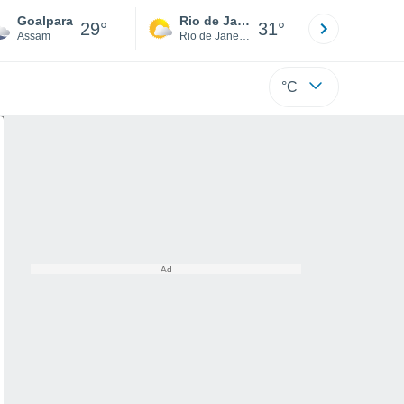
Goalpara
Rio de Janeiro
São Paulo
29°
31°
Assam
Rio de Janeiro
São Paulo
°C