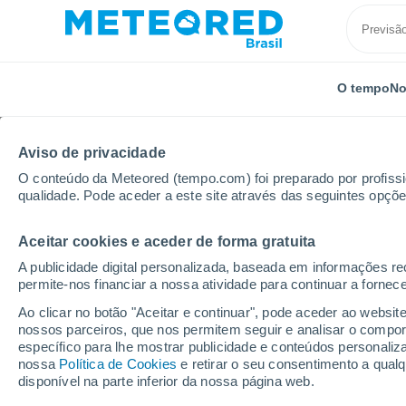
O tempo
No
Aviso de privacidade
O conteúdo da Meteored (tempo.com) foi preparado por profissio
qualidade. Pode aceder a este site através das seguintes opçõe
Aceitar cookies e aceder de forma gratuita
Início
Índia
Assam
Goalpara
A publicidade digital personalizada, baseada em informações r
permite-nos financiar a nossa atividade para continuar a fornec
Previsão do tempo Goa
Ao clicar no botão "Aceitar e continuar", pode aceder ao websit
nossos parceiros, que nos permitem seguir e analisar o compo
22:14
Sexta
específico para lhe mostrar publicidade e conteúdos persona
nossa
Política de Cookies
e retirar o seu consentimento a qua
disponível na parte inferior da nossa página web.
Nuvens dispersas