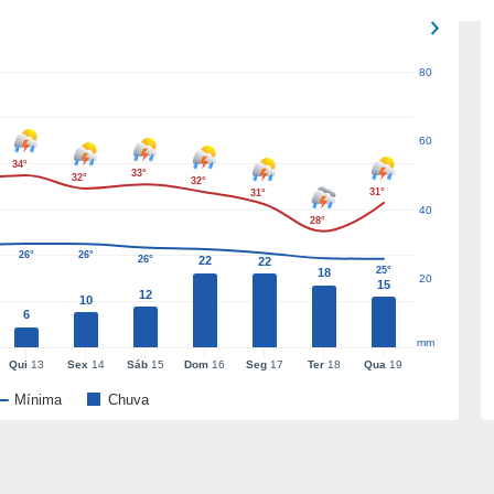
80
60
34°
33°
32°
32°
31°
31°
40
28°
26°
26°
26°
22
22
25°
18
20
15
12
10
6
mm
Qui
13
Sex
14
Sáb
15
Dom
16
Seg
17
Ter
18
Qua
19
Mínima
Chuva