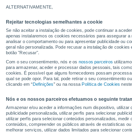
29°
ALTERNATIVAMENTE,
Rejeitar tecnologias semelhantes a cookie
Lua mingu
Se não aceitar a instalação de cookies, pode continuar a aced
Iluminada
Sensação de 36°
apenas instalaremos os cookies necessários para assegurar a 
analisar o comportamento ou para apresentar publicidade ou co
geral não personalizada. Pode recusar a instalação de cookies 
botão "Recusar".
Última hora
Intensa virada do tempo no Centro-Sul traz al
Com o seu consentimento, nós e os
nossos parceiros
utilizamo
de temporais, vendavais e muito frio
para armazenar, aceder e processar dados pessoais, tais como a
cookies. É possível que alguns fornecedores possam processa
O Tempo 1 - 7 Dias
Atualidade
Mapas de chuva
R
qual se pode opor. Para tal, pode retirar o seu consentimento 
clicando em “
Definições
” ou na nossa
Política de Cookies
neste
Nós e os nossos parceiros efetuamos o seguinte trata
Amanhã
Domingo
S
Hoje
Armazenar e/ou aceder a informações num dispositivo, utilizar da
8 Ago.
9 Ago.
7 Ago.
publicidade personalizada, utilizar perfis para selecionar public
utilizar perfis para selecionar conteúdos personalizados, med
conteúdos, compreender os públicos através de estatísticas ou
melhorar serviços, utilizar dados limitados para selecionar cont
90%
90%
90%