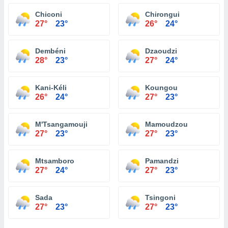
Chiconi
Chirongui
27°
23°
26°
24°
Dembéni
Dzaoudzi
28°
23°
27°
24°
Kani-Kéli
Koungou
26°
24°
27°
23°
M'Tsangamouji
Mamoudzou
27°
23°
27°
23°
Mtsamboro
Pamandzi
27°
24°
27°
23°
Sada
Tsingoni
27°
23°
27°
23°