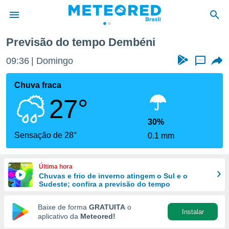
Previsão do tempo Dembéni
de
09:36
Domingo
...
 da
tempo.com)
Chuva fraca
do por
27°
is para
e as
 fornecidas
30%
 qualidade.
Sensação de 28°
0.1 mm
r a este
s das
opções:
Última hora
Chuvas e frio de inverno atingem o Sul e o
ookies e
Sudeste; confira a previsão do tempo
 forma
Baixe de forma
GRATUITA
o
Instalar
e digital
aplicativo da
Meteored!
da,