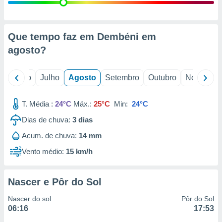
conteúdos.
ção
Que tempo faz em Dembéni em
ão através
agosto
?
de
,
 e
o
Junho
Julho
Agosto
Setembro
Outubro
Novembro
dos,
publicidade
T. Média :
24°C
Máx.:
25°C
Min:
24°C
s, estudos
Dias de chuva:
3
dias
a e
mento de
Acum. de chuva:
14 mm
Vento médio:
15 km/h
ossos 1199
eiros
Nascer e Pôr do Sol
Nascer do sol
Pôr do Sol
06:16
17:53