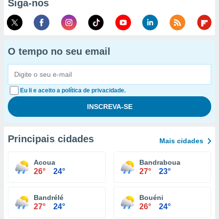
Siga-nos
O tempo no seu email
Eu li e aceito a política de privacidade.
Principais cidades
Mais cidades
Acoua
Bandraboua
26°
24°
27°
23°
Bandrélé
Bouéni
27°
24°
26°
24°