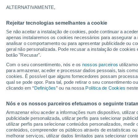
35°
ALTERNATIVAMENTE,
Rejeitar tecnologias semelhantes a cookie
Oeste
Se não aceitar a instalação de cookies, pode continuar a aced
Sensação de 33°
11
-
32 km
apenas instalaremos os cookies necessários para assegurar a 
analisar o comportamento ou para apresentar publicidade ou co
geral não personalizada. Pode recusar a instalação de cookies 
botão "Recusar".
Última hora
Intensa virada do tempo no Centro-Sul traz al
Com o seu consentimento, nós e os
nossos parceiros
utilizamo
de temporais, vendavais e muito frio
para armazenar, aceder e processar dados pessoais, tais como a
cookies. É possível que alguns fornecedores possam processa
O Tempo 1 - 7 Dias
Atualidade
Mapas de chuva
R
qual se pode opor. Para tal, pode retirar o seu consentimento 
clicando em “
Definições
” ou na nossa
Política de Cookies
neste
Nós e os nossos parceiros efetuamos o seguinte trata
Amanhã
Domingo
S
Hoje
Armazenar e/ou aceder a informações num dispositivo, utilizar da
8 Ago.
9 Ago.
7 Ago.
publicidade personalizada, utilizar perfis para selecionar public
utilizar perfis para selecionar conteúdos personalizados, med
conteúdos, compreender os públicos através de estatísticas ou
melhorar serviços, utilizar dados limitados para selecionar cont
30%