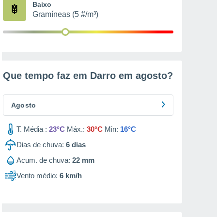
Baixo
Gramíneas (5 #/m³)
Que tempo faz em Darro em
agosto
?
Agosto
T. Média :
23°C
Máx.:
30°C
Min:
16°C
Dias de chuva:
6
dias
Acum. de chuva:
22 mm
Vento médio:
6 km/h