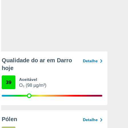
Qualidade do ar em Darro
Detalhe
hoje
Aceitável
39
O₃ (98 µg/m³)
Pólen
Detalhe