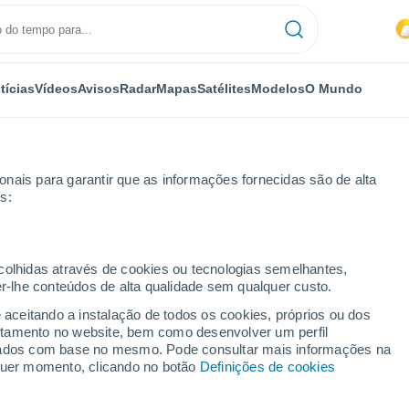
tícias
Vídeos
Avisos
Radar
Mapas
Satélites
Modelos
O Mundo
nais para garantir que as informações fornecidas são de alta
s:
a
Darro
ecolhidas através de cookies ou tecnologias semelhantes,
er-lhe conteúdos de alta qualidade sem qualquer custo.
ro
e aceitando a instalação de todos os cookies, próprios ou dos
rtamento no website, bem como desenvolver um perfil
...
lizados com base no mesmo. Pode consultar mais informações na
lquer momento, clicando no botão
Definições de cookies
Por horas
Chuva fraca nas próximas horas