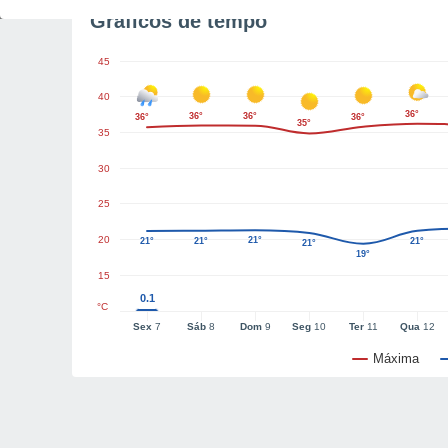
Gráficos de tempo
45
40
36°
36°
36°
36°
36°
35°
35
30
25
20
21°
21°
21°
21°
21°
19°
15
0.1
°C
Sex
7
Sáb
8
Dom
9
Seg
10
Ter
11
Qua
12
Máxima