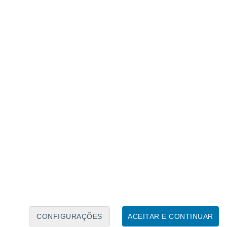
Caléndario Lunar
Seg
Ter
Qua
Qui
Sex
Sáb
Domo
7
8
9
10
11
12
13
14
15
16
17
18
19
20
CONFIGURAÇÕES
ACEITAR E CONTINUAR