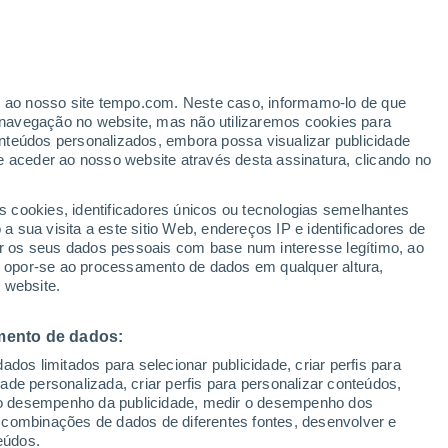
Aviso de nível amarelo
Alerta moderado de tempestade em
Darro hoje
er ao nosso site tempo.com. Neste caso, informamo-lo de que
/h
navegação no website, mas não utilizaremos cookies para
nteúdos personalizados, embora possa visualizar publicidade
e aceder ao nosso website através desta assinatura, clicando no
ertas
s cookies, identificadores únicos ou tecnologias semelhantes
 sua visita a este sitio Web, endereços IP e identificadores de
r os seus dados pessoais com base num interesse legítimo, ao
adar de Chuva
Satélites
Modelos
ou opor-se ao processamento de dados em qualquer altura,
 website.
mento de dados:
egunda
Terça
Quarta
Quinta
dos limitados para selecionar publicidade, criar perfis para
10 Ago.
11 Ago.
12 Ago.
13 Ago.
idade personalizada, criar perfis para personalizar conteúdos,
ir o desempenho da publicidade, medir o desempenho dos
 combinações de dados de diferentes fontes, desenvolver e
eúdos.
60%