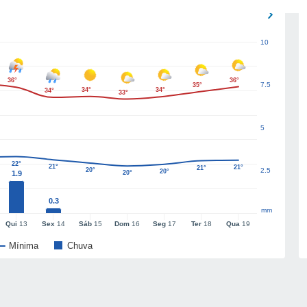
10
36°
36°
7.5
35°
34°
34°
34°
33°
5
22°
21°
21°
21°
20°
2.5
20°
1.9
20°
0.3
mm
Qui
13
Sex
14
Sáb
15
Dom
16
Seg
17
Ter
18
Qua
19
Mínima
Chuva