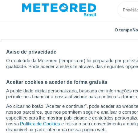
O tempo
No
Aviso de privacidade
O conteúdo da Meteored (tempo.com) foi preparado por profissio
qualidade. Pode aceder a este site através das seguintes opçõe
Aceitar cookies e aceder de forma gratuita
Início
Espanha
Andaluzia
Província de Granad
A publicidade digital personalizada, baseada em informações r
permite-nos financiar a nossa atividade para continuar a fornec
Previsão do tempo Dar
Ao clicar no botão "Aceitar e continuar", pode aceder ao websit
nossos parceiros, que nos permitem seguir e analisar o compo
17:12
Sexta
específico para lhe mostrar publicidade e conteúdos persona
nossa
Política de Cookies
e retirar o seu consentimento a qua
disponível na parte inferior da nossa página web.
Nuvens dispersas