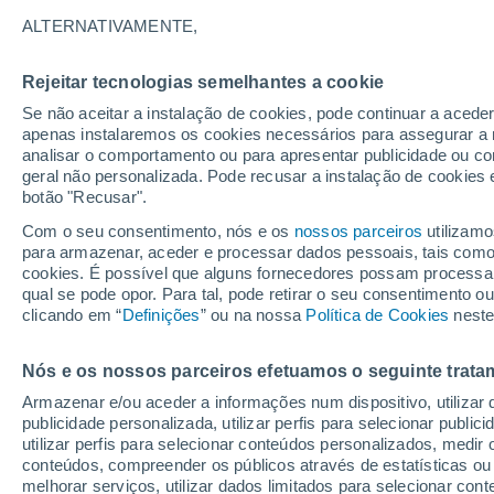
19°
ALTERNATIVAMENTE,
Rejeitar tecnologias semelhantes a cookie
Lua mingu
Se não aceitar a instalação de cookies, pode continuar a aced
Iluminada
Sensação de 19°
apenas instalaremos os cookies necessários para assegurar a 
analisar o comportamento ou para apresentar publicidade ou co
geral não personalizada. Pode recusar a instalação de cookies 
botão "Recusar".
Última hora
Chuvas e frio de inverno atingem o Sul e o
Com o seu consentimento, nós e os
nossos parceiros
utilizamo
Sudeste; confira a previsão do tempo
para armazenar, aceder e processar dados pessoais, tais como a
cookies. É possível que alguns fornecedores possam processa
O Tempo 1 - 7 Dias
Atualidade
Mapas de chuva
R
qual se pode opor. Para tal, pode retirar o seu consentimento 
clicando em “
Definições
” ou na nossa
Política de Cookies
neste
Nós e os nossos parceiros efetuamos o seguinte trata
Amanhã
Terça
Hoje
Armazenar e/ou aceder a informações num dispositivo, utilizar da
10 Ago.
11 Ago.
9 Ago.
publicidade personalizada, utilizar perfis para selecionar public
utilizar perfis para selecionar conteúdos personalizados, med
conteúdos, compreender os públicos através de estatísticas ou
melhorar serviços, utilizar dados limitados para selecionar cont
80%