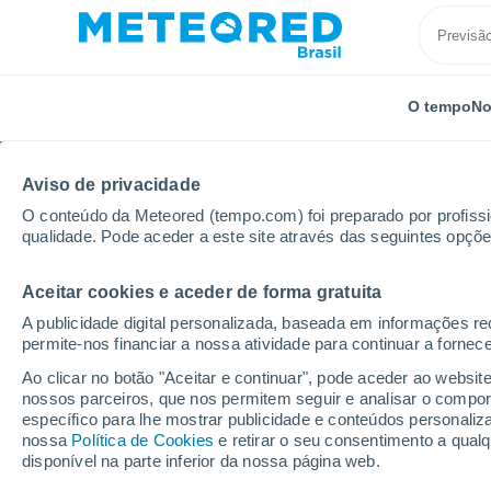
O tempo
No
Aviso de privacidade
O conteúdo da Meteored (tempo.com) foi preparado por profissio
qualidade. Pode aceder a este site através das seguintes opçõe
Aceitar cookies e aceder de forma gratuita
Início
Estado de São Paulo
Cotia
A publicidade digital personalizada, baseada em informações r
permite-nos financiar a nossa atividade para continuar a fornec
Previsão do tempo Coti
Ao clicar no botão "Aceitar e continuar", pode aceder ao websit
nossos parceiros, que nos permitem seguir e analisar o compo
03:57
Domingo
específico para lhe mostrar publicidade e conteúdos persona
nossa
Política de Cookies
e retirar o seu consentimento a qua
disponível na parte inferior da nossa página web.
Nuvens dispersas