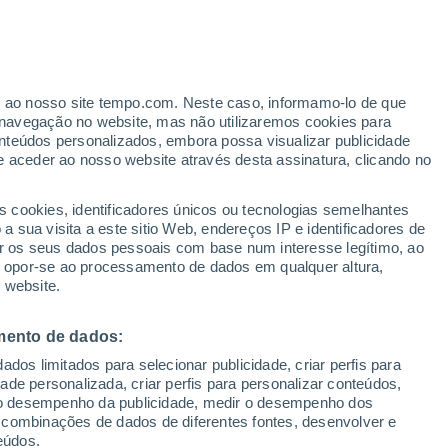
Aviso de nível amarelo
Alerta moderado de otros em Cotia
hoje
ante
er ao nosso site tempo.com. Neste caso, informamo-lo de que
:
13%
navegação no website, mas não utilizaremos cookies para
nteúdos personalizados, embora possa visualizar publicidade
e aceder ao nosso website através desta assinatura, clicando no
s cookies, identificadores únicos ou tecnologias semelhantes
 sua visita a este sitio Web, endereços IP e identificadores de
r os seus dados pessoais com base num interesse legítimo, ao
adar de Chuva
Satélites
Modelos
ou opor-se ao processamento de dados em qualquer altura,
 website.
mento de dados:
Quarta
Quinta
Sexta
Sábado
dos limitados para selecionar publicidade, criar perfis para
12 Ago.
13 Ago.
14 Ago.
15 Ago.
idade personalizada, criar perfis para personalizar conteúdos,
ir o desempenho da publicidade, medir o desempenho dos
 combinações de dados de diferentes fontes, desenvolver e
eúdos.