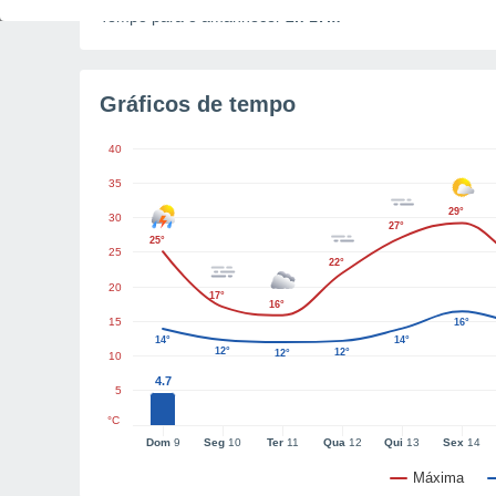
Tempo para o amanhecer
2h 17m
Gráficos de tempo
40
35
29°
30
27°
25°
25
22°
20
17°
16°
15
16°
14°
14°
12°
12°
12°
10
4.7
5
°C
Dom
9
Seg
10
Ter
11
Qua
12
Qui
13
Sex
14
Máxima