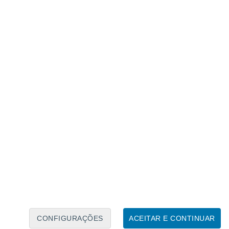
Caléndario Lunar
Seg
Ter
Qua
Qui
Sex
Sáb
Domo
9
10
11
12
13
14
15
16
17
18
19
20
21
22
CONFIGURAÇÕES
ACEITAR E CONTINUAR