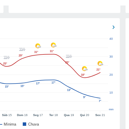
40
31°
31°
29°
30
25°
25°
21°
20
18°
17°
17°
15°
15°
13°
10
9°
7°
mm
Sáb
15
Dom
16
Seg
17
Ter
18
Qua
19
Qui
20
Sex
21
Mínima
Chuva