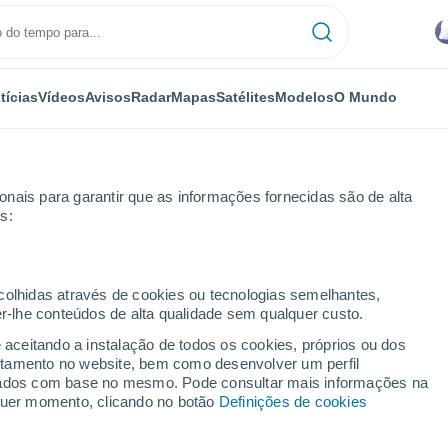
tícias
Vídeos
Avisos
Radar
Mapas
Satélites
Modelos
O Mundo
nais para garantir que as informações fornecidas são de alta
s:
ecolhidas através de cookies ou tecnologias semelhantes,
er-lhe conteúdos de alta qualidade sem qualquer custo.
a - SP
e aceitando a instalação de todos os cookies, próprios ou dos
rtamento no website, bem como desenvolver um perfil
...
lizados com base no mesmo. Pode consultar mais informações na
lquer momento, clicando no botão
Definições de cookies
Por horas
Chuva fraca nas próximas horas