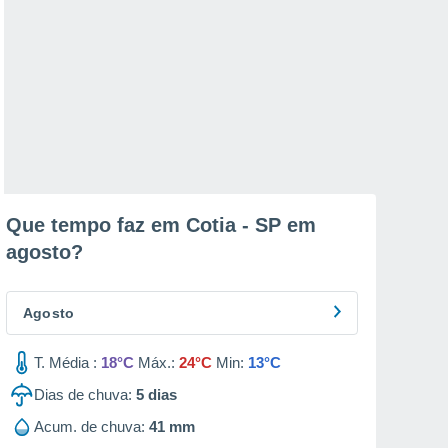
Que tempo faz em Cotia - SP em
agosto
?
Agosto
T. Média :
18°C
Máx.:
24°C
Min:
13°C
Dias de chuva:
5
dias
Acum. de chuva:
41 mm