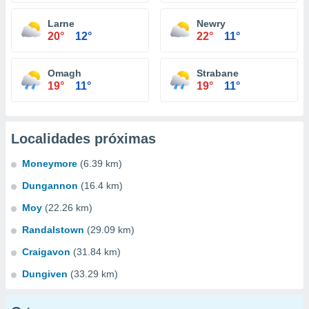
Larne
Newry
20°
12°
22°
11°
Omagh
Strabane
19°
11°
19°
11°
Localidades próximas
Moneymore
(6.39 km)
Dungannon
(16.4 km)
Moy
(22.26 km)
Randalstown
(29.09 km)
Craigavon
(31.84 km)
Dungiven
(33.29 km)