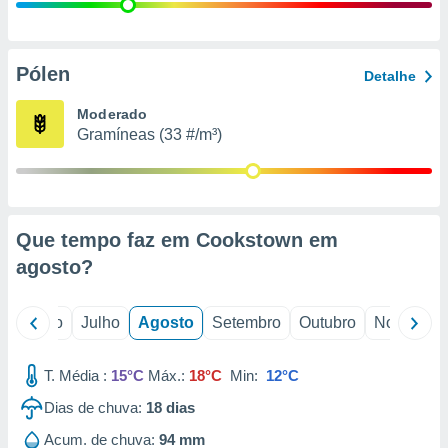
conteúdos.
ção
Pólen
Detalhe
ão através
de
Moderado
,
Gramíneas (33 #/m³)
 e
dos,
publicidade
s, estudos
Que tempo faz em Cookstown em
a e
mento de
agosto
?
ossos 1199
o
Junho
Julho
Agosto
Setembro
Outubro
Novembro
eiros
T. Média :
15°C
Máx.:
18°C
Min:
12°C
Dias de chuva:
18
dias
Acum. de chuva:
94 mm