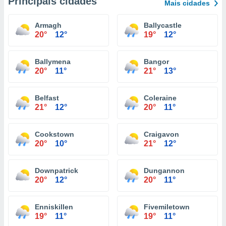
Principais cidades
Mais cidades
Armagh
Ballycastle
20°
12°
19°
12°
Ballymena
Bangor
20°
11°
21°
13°
Belfast
Coleraine
21°
12°
20°
11°
Cookstown
Craigavon
20°
10°
21°
12°
Downpatrick
Dungannon
20°
12°
20°
11°
Enniskillen
Fivemiletown
19°
11°
19°
11°