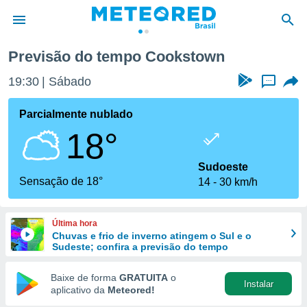
Previsão do tempo Cookstown
de
19:30
Sábado
...
 da
tempo.com)
Parcialmente nublado
do por
18°
is para
e as
 fornecidas
Sudoeste
 qualidade.
Sensação de 18°
14
30 km/h
r a este
s das
opções:
Última hora
Chuvas e frio de inverno atingem o Sul e o
ookies e
Sudeste; confira a previsão do tempo
 forma
Baixe de forma
GRATUITA
o
Instalar
e digital
aplicativo da
Meteored!
da,