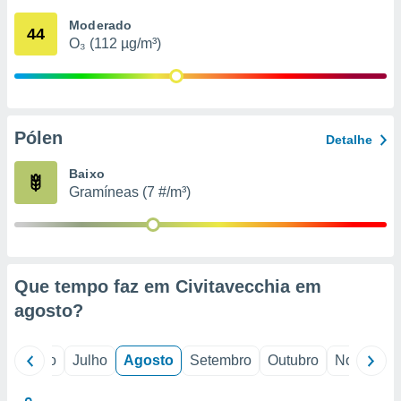
conteúdos.
Moderado
44
O₃ (112 µg/m³)
ção
ão através
de
,
 e
Pólen
Detalhe
dos,
Baixo
publicidade
Gramíneas (7 #/m³)
s, estudos
a e
mento de
ossos 1199
Que tempo faz em Civitavecchia em
eiros
agosto
?
o
Junho
Julho
Agosto
Setembro
Outubro
Novembro