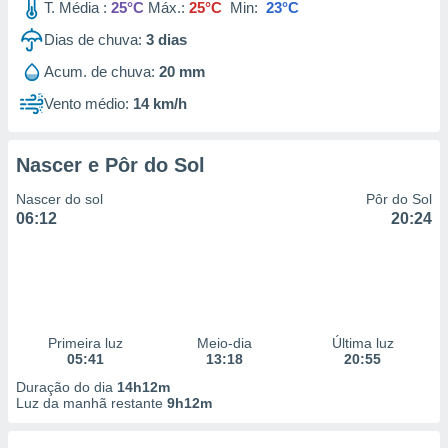
T. Média :
25°C
Máx.:
25°C
Min:
23°C
Dias de chuva:
3
dias
Acum. de chuva:
20 mm
Vento médio:
14 km/h
Nascer e Pôr do Sol
Nascer do sol
Pôr do Sol
06:12
20:24
Primeira luz
Meio-dia
Última luz
05:41
13:18
20:55
Duração do dia
14h12m
Luz da manhã restante
9h12m