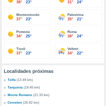
36°
23°
31°
24°
Monterotondo
Palestrina
37°
23°
35°
21°
Pomezia
Roma
34°
25°
38°
24°
Tivoli
Velletri
37°
23°
34°
22°
Localidades próximas
Tolfa
(13.49 km)
Tarquinia
(18.45 km)
Monte Romano
(21.33 km)
Cerveteri
(26.82 km)