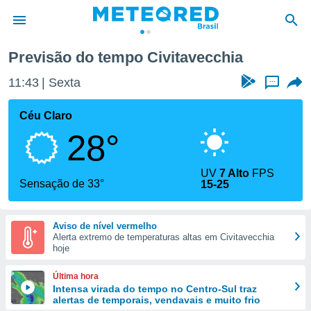
Previsão do tempo Civitavecchia
de
11:43
Sexta
...
 da
tempo.com)
Céu Claro
do por
28°
is para
e as
 fornecidas
UV
7 Alto
FPS
 qualidade.
Sensação de 33°
15-25
r a este
s das
opções:
Aviso de nível vermelho
Alerta extremo de temperaturas altas em Civitavecchia
ookies e
hoje
 forma
Última hora
e digital
Intensa virada do tempo no Centro-Sul traz
alertas de temporais, vendavais e muito frio
da,