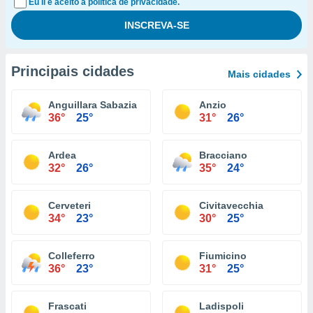
Eu li e aceito a política de privacidade.
Principais cidades
Mais cidades
Anguillara Sabazia
Anzio
36°
25°
31°
26°
Ardea
Bracciano
32°
26°
35°
24°
Cerveteri
Civitavecchia
34°
23°
30°
25°
Colleferro
Fiumicino
36°
23°
31°
25°
Frascati
Ladispoli