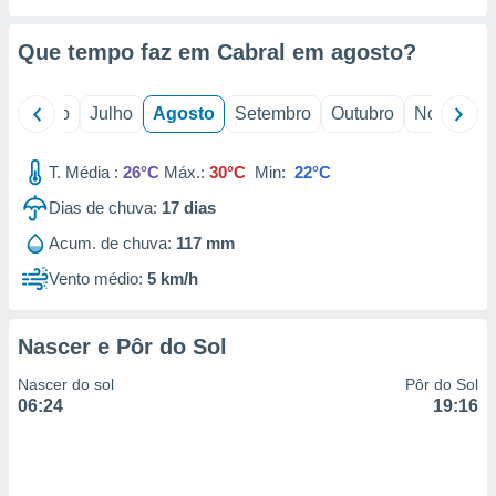
conteúdos.
Que tempo faz em Cabral em
agosto
?
ção
ão através
o
Junho
Julho
Agosto
Setembro
Outubro
Novembro
de
,
 e
T. Média :
26°C
Máx.:
30°C
Min:
22°C
dos,
Dias de chuva:
17
dias
publicidade
Acum. de chuva:
117 mm
s, estudos
a e
Vento médio:
5 km/h
mento de
Nascer e Pôr do Sol
ossos 1199
eiros
Nascer do sol
Pôr do Sol
06:24
19:16