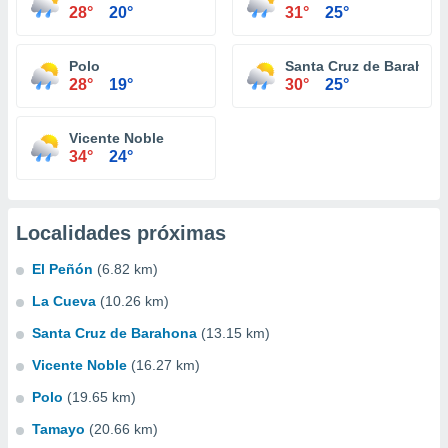
28°
20°
31°
25°
Polo
Santa Cruz de Barahon
28°
19°
30°
25°
Vicente Noble
34°
24°
Localidades próximas
El Peñón
(6.82 km)
La Cueva
(10.26 km)
Santa Cruz de Barahona
(13.15 km)
Vicente Noble
(16.27 km)
Polo
(19.65 km)
Tamayo
(20.66 km)