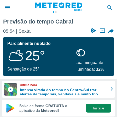
Previsão do tempo Cabral
de
05:54
Sexta
...
 da
tempo.com)
Parcialmente nublado
do por
25°
is para
e as
 fornecidas
Lua minguante
 qualidade.
Sensação de 25°
Iluminada:
32%
r a este
s das
opções:
Última hora
Intensa virada do tempo no Centro-Sul traz
ookies e
alertas de temporais, vendavais e muito frio
 forma
Baixe de forma
GRATUITA
o
Instalar
e digital
aplicativo da
Meteored!
da,