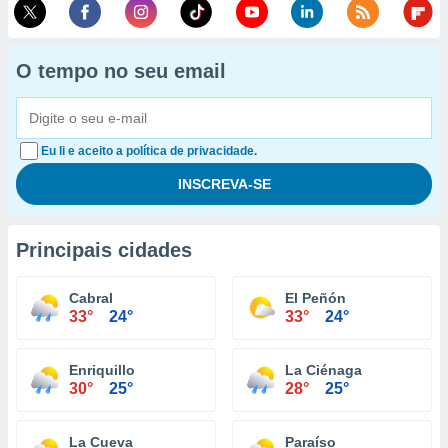
O tempo no seu email
Eu li e aceito a política de privacidade.
Principais cidades
Cabral
El Peñón
33°
24°
33°
24°
Enriquillo
La Ciénaga
30°
25°
28°
25°
La Cueva
Paraíso