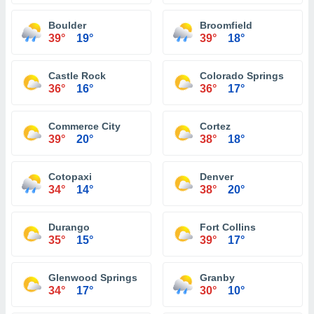
Boulder
Broomfield
39°
19°
39°
18°
Castle Rock
Colorado Springs
36°
16°
36°
17°
Commerce City
Cortez
39°
20°
38°
18°
Cotopaxi
Denver
34°
14°
38°
20°
Durango
Fort Collins
35°
15°
39°
17°
Glenwood Springs
Granby
34°
17°
30°
10°