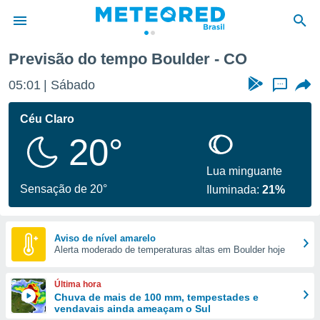
Previsão do tempo Boulder - CO
de
05:01
Sábado
...
 da
tempo.com)
Céu Claro
do por
20°
is para
e as
 fornecidas
Lua minguante
 qualidade.
Sensação de 20°
Iluminada:
21%
r a este
s das
opções:
Aviso de nível amarelo
Alerta moderado de temperaturas altas em Boulder hoje
ookies e
 forma
Última hora
e digital
Chuva de mais de 100 mm, tempestades e
vendavais ainda ameaçam o Sul
da,