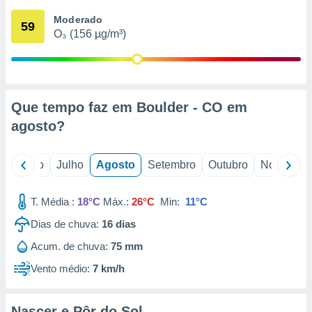
conteúdos.
Moderado
59
O₃ (156 µg/m³)
ção
ão através
de
,
 e
Que tempo faz em Boulder - CO em
agosto
?
dos,
publicidade
s, estudos
o
Junho
Julho
Agosto
Setembro
Outubro
Novembro
a e
mento de
T. Média :
18°C
Máx.:
26°C
Min:
11°C
ossos 1199
Dias de chuva:
16
dias
eiros
Acum. de chuva:
75 mm
Vento médio:
7 km/h
Nascer e Pôr do Sol