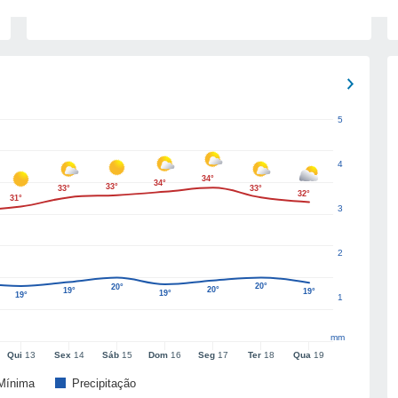
5
4
34°
34°
33°
33°
33°
32°
31°
3
2
20°
20°
20°
19°
19°
19°
19°
1
mm
Qui
13
Sex
14
Sáb
15
Dom
16
Seg
17
Ter
18
Qua
19
Mínima
Precipitação