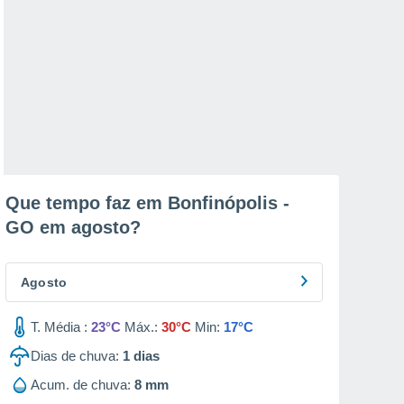
Que tempo faz em Bonfinópolis -
GO em
agosto
?
Agosto
T. Média :
23°C
Máx.:
30°C
Min:
17°C
Dias de chuva:
1
dias
Acum. de chuva:
8 mm