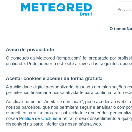
O tempo
No
Aviso de privacidade
O conteúdo da Meteored (tempo.com) foi preparado por profissio
qualidade. Pode aceder a este site através das seguintes opçõe
Aceitar cookies e aceder de forma gratuita
Início
Estado de Goiás
Bonfinópolis
A publicidade digital personalizada, baseada em informações r
permite-nos financiar a nossa atividade para continuar a fornec
Previsão do tempo Bon
Ao clicar no botão "Aceitar e continuar", pode aceder ao websit
nossos parceiros, que nos permitem seguir e analisar o compo
11:35
Sexta
específico para lhe mostrar publicidade e conteúdos persona
nossa
Política de Cookies
e retirar o seu consentimento a qua
disponível na parte inferior da nossa página web.
Céu Claro