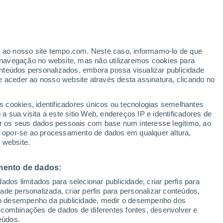
Aviso de nível laranja
Alerta importante de otros em
Bonfinópolis hoje
o
er ao nosso site tempo.com. Neste caso, informamo-lo de que
navegação no website, mas não utilizaremos cookies para
nteúdos personalizados, embora possa visualizar publicidade
e aceder ao nosso website através desta assinatura, clicando no
ertas
s cookies, identificadores únicos ou tecnologias semelhantes
 sua visita a este sitio Web, endereços IP e identificadores de
r os seus dados pessoais com base num interesse legítimo, ao
Radar de Chuva
Satélites
Modelos
ou opor-se ao processamento de dados em qualquer altura,
 website.
mento de dados:
egunda
Terça
Quarta
Quinta
dos limitados para selecionar publicidade, criar perfis para
10 Ago.
11 Ago.
12 Ago.
13 Ago.
idade personalizada, criar perfis para personalizar conteúdos,
ir o desempenho da publicidade, medir o desempenho dos
 combinações de dados de diferentes fontes, desenvolver e
eúdos.