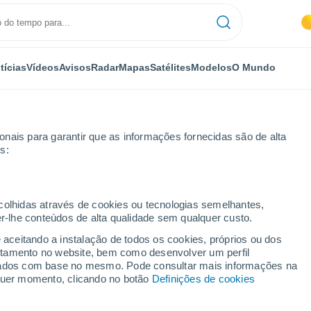
tícias
Vídeos
Avisos
Radar
Mapas
Satélites
Modelos
O Mundo
nais para garantir que as informações fornecidas são de alta
s:
ecolhidas através de cookies ou tecnologias semelhantes,
er-lhe conteúdos de alta qualidade sem qualquer custo.
finópolis - GO
e aceitando a instalação de todos os cookies, próprios ou dos
rtamento no website, bem como desenvolver um perfil
...
lizados com base no mesmo. Pode consultar mais informações na
lquer momento, clicando no botão
Definições de cookies
Por horas
Céu nublado para as próximas
horas