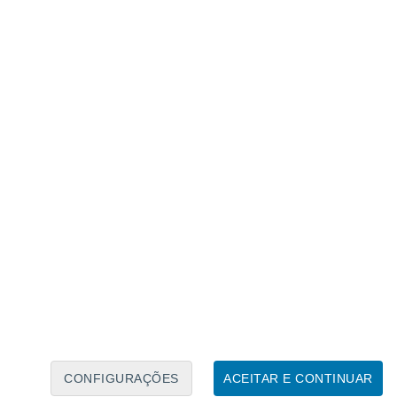
Caléndario Lunar
Seg
Ter
Qua
Qui
Sex
Sáb
Domo
7
8
9
10
11
12
13
14
15
16
17
18
19
20
CONFIGURAÇÕES
ACEITAR E CONTINUAR