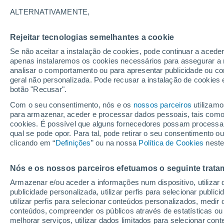
30°
ALTERNATIVAMENTE,
Rejeitar tecnologias semelhantes a cookie
UV
9 Muit
elevado!
Se não aceitar a instalação de cookies, pode continuar a aced
Sensação de 29°
FPS
25-50
apenas instalaremos os cookies necessários para assegurar a 
analisar o comportamento ou para apresentar publicidade ou co
geral não personalizada. Pode recusar a instalação de cookies 
botão "Recusar".
Última hora
Intensa virada do tempo no Centro-Sul traz al
Com o seu consentimento, nós e os
nossos parceiros
utilizamo
de temporais, vendavais e muito frio
para armazenar, aceder e processar dados pessoais, tais como a
cookies. É possível que alguns fornecedores possam processa
O Tempo 1 - 7 Dias
Atualidade
Mapas de nuvens
qual se pode opor. Para tal, pode retirar o seu consentimento 
clicando em “
Definições
” ou na nossa
Política de Cookies
neste
Nós e os nossos parceiros efetuamos o seguinte trata
Amanhã
Domingo
S
Hoje
Armazenar e/ou aceder a informações num dispositivo, utilizar da
8 Ago.
9 Ago.
7 Ago.
publicidade personalizada, utilizar perfis para selecionar public
utilizar perfis para selecionar conteúdos personalizados, med
conteúdos, compreender os públicos através de estatísticas ou
melhorar serviços, utilizar dados limitados para selecionar cont