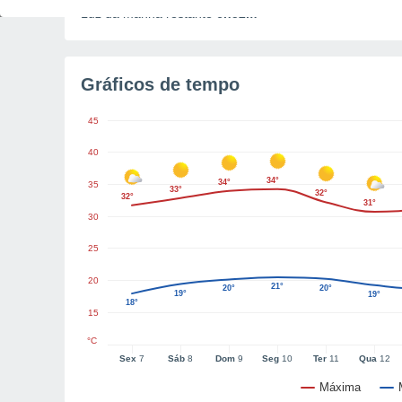
Luz da manhã restante
6h52m
Gráficos de tempo
45
40
34°
34°
35
33°
32°
32°
31°
30
25
20
21°
20°
20°
19°
19°
18°
15
°C
Sex
7
Sáb
8
Dom
9
Seg
10
Ter
11
Qua
12
Máxima