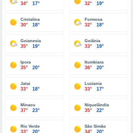
34°
17°
32°
19°
Cristalina
Formosa
30°
18°
32°
18°
Goianesia
Goiânia
35°
19°
33°
19°
Ipora
Itumbiara
35°
20°
36°
20°
Jatai
Luziania
33°
18°
33°
17°
Minacu
Niquelândia
37°
23°
35°
22°
Rio Verde
São Simão
33°
20°
34°
20°