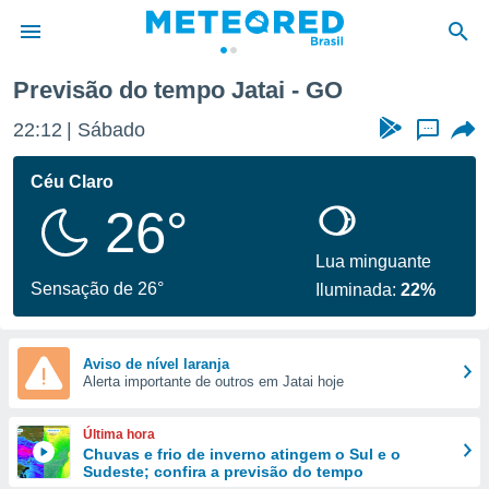
Previsão do tempo Jatai - GO
de
22:12
Sábado
...
 da
tempo.com)
Céu Claro
do por
26°
is para
e as
 fornecidas
Lua minguante
 qualidade.
Sensação de 26°
Iluminada:
22%
r a este
s das
opções:
Aviso de nível laranja
Alerta importante de outros em Jatai hoje
ookies e
 forma
Última hora
e digital
Chuvas e frio de inverno atingem o Sul e o
Sudeste; confira a previsão do tempo
da,