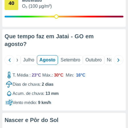
Moderado
conteúdos.
40
O₃ (100 µg/m³)
ção
ão através
de
Que tempo faz em Jatai - GO em
,
 e
agosto
?
dos,
publicidade
o
Junho
Julho
Agosto
Setembro
Outubro
Novembro
s, estudos
a e
mento de
T. Média :
23°C
Máx.:
30°C
Min:
16°C
Dias de chuva:
2
dias
ossos 1199
Acum. de chuva:
13 mm
eiros
Vento médio:
9 km/h
Nascer e Pôr do Sol