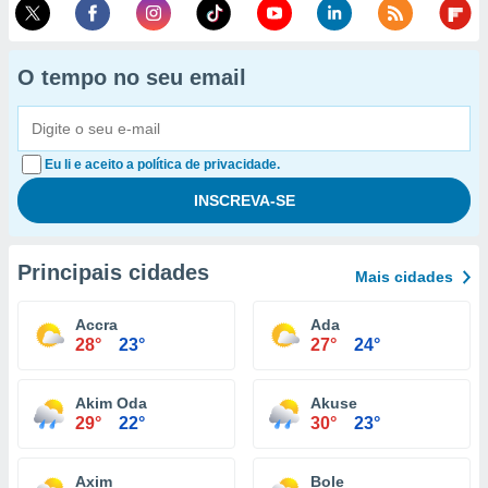
O tempo no seu email
Eu li e aceito a política de privacidade.
Principais cidades
Mais cidades
Accra
Ada
28°
23°
27°
24°
Akim Oda
Akuse
29°
22°
30°
23°
Axim
Bole