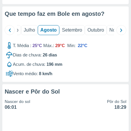
conteúdos.
Que tempo faz em Bole em
agosto
?
ção
ão através
o
Junho
Julho
Agosto
Setembro
Outubro
Novembro
de
,
 e
T. Média :
25°C
Máx.:
29°C
Min:
22°C
dos,
Dias de chuva:
26
dias
publicidade
Acum. de chuva:
196 mm
s, estudos
a e
Vento médio:
8 km/h
mento de
Nascer e Pôr do Sol
ossos 1199
eiros
Nascer do sol
Pôr do Sol
06:01
18:29