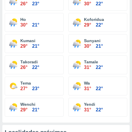
26°
23°
30°
22°
Ho
Koforidua
30°
21°
29°
22°
Kumasi
Sunyani
29°
21°
30°
21°
Takoradi
Tamale
26°
22°
31°
22°
Tema
Wa
27°
23°
31°
22°
Wenchi
Yendi
29°
21°
31°
22°