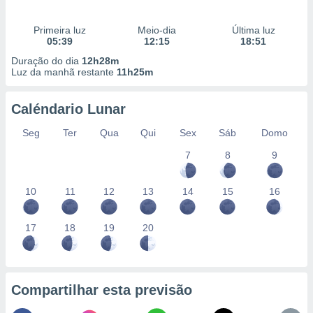
Primeira luz
Meio-dia
Última luz
05:39
12:15
18:51
Duração do dia
12h28m
Luz da manhã restante
11h25m
Caléndario Lunar
Seg
Ter
Qua
Qui
Sex
Sáb
Domo
7
8
9
10
11
12
13
14
15
16
17
18
19
20
Compartilhar esta previsão