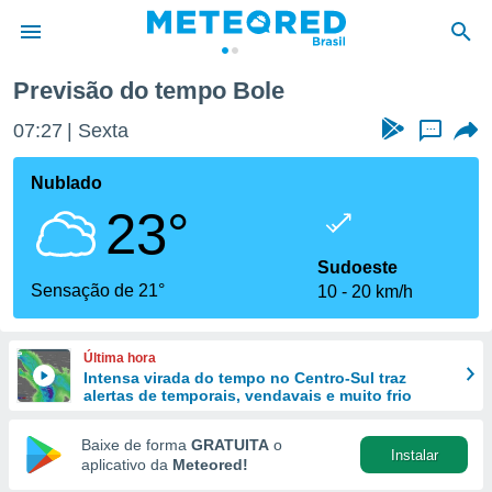
Previsão do tempo Bole
de
07:27
Sexta
...
 da
tempo.com)
Nublado
do por
23°
is para
e as
 fornecidas
Sudoeste
 qualidade.
Sensação de 21°
10
20 km/h
r a este
s das
opções:
Última hora
Intensa virada do tempo no Centro-Sul traz
ookies e
alertas de temporais, vendavais e muito frio
 forma
Baixe de forma
GRATUITA
o
Instalar
e digital
aplicativo da
Meteored!
da,