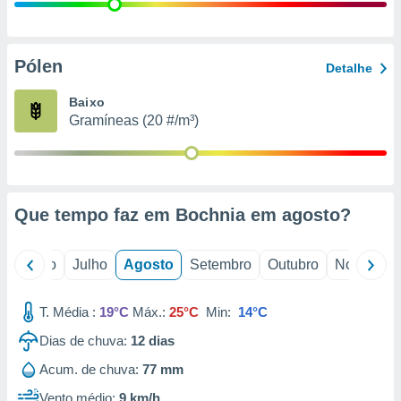
conteúdos.
ção
Pólen
Detalhe
ão através
de
Baixo
,
Gramíneas (20 #/m³)
 e
dos,
publicidade
s, estudos
Que tempo faz em Bochnia em
agosto
?
a e
mento de
o
Junho
Julho
Agosto
Setembro
Outubro
Novembro
ossos 1199
eiros
T. Média :
19°C
Máx.:
25°C
Min:
14°C
Dias de chuva:
12
dias
Acum. de chuva:
77 mm
Vento médio:
9 km/h