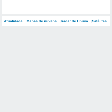
Atualidade
Mapas de nuvens
Radar de Chuva
Satélites