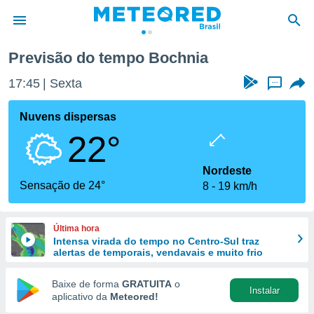
Previsão do tempo Bochnia
de
17:45
Sexta
...
 da
tempo.com)
Nuvens dispersas
do por
22°
is para
e as
 fornecidas
Nordeste
 qualidade.
Sensação de 24°
8
19 km/h
r a este
s das
opções:
Última hora
Intensa virada do tempo no Centro-Sul traz
ookies e
alertas de temporais, vendavais e muito frio
 forma
Baixe de forma
GRATUITA
o
Instalar
e digital
aplicativo da
Meteored!
da,