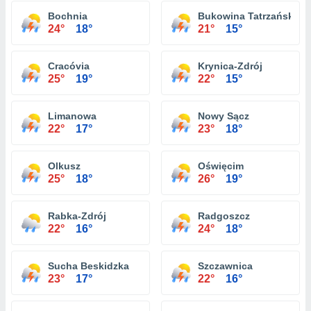
Bochnia
Bukowina Tatrzańska
24°
18°
21°
15°
Cracóvia
Krynica-Zdrój
25°
19°
22°
15°
Limanowa
Nowy Sącz
22°
17°
23°
18°
Olkusz
Oświęcim
25°
18°
26°
19°
Rabka-Zdrój
Radgoszcz
22°
16°
24°
18°
Sucha Beskidzka
Szczawnica
23°
17°
22°
16°