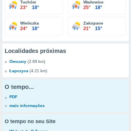
Tuchów
Wadowice
23°
18°
25°
18°
Wieliczka
Zakopane
24°
18°
21°
15°
Localidades próximas
Owczary
(2.89 km)
Łapczyca
(4.21 km)
O tempo...
PDF
mais informações
O tempo no seu Site