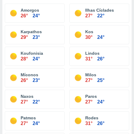
Amorgos
Ilhas Cí­clades
26°
24°
27°
22°
Karpathos
Kos
29°
23°
30°
24°
Koufonisia
Lindos
28°
24°
31°
26°
Míconos
Milos
26°
23°
27°
25°
Naxos
Paros
27°
22°
27°
24°
Patmos
Rodes
27°
24°
31°
26°