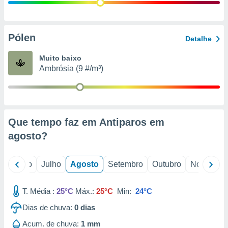
conteúdos.
ção
Pólen
Detalhe
ão através
de
Muito baixo
,
Ambrósia (9 #/m³)
 e
dos,
publicidade
s, estudos
Que tempo faz em Antiparos em
a e
mento de
agosto
?
ossos 1199
o
Junho
Julho
Agosto
Setembro
Outubro
Novembro
eiros
T. Média :
25°C
Máx.:
25°C
Min:
24°C
Dias de chuva:
0
dias
Acum. de chuva:
1 mm