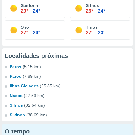
Santorini
Sifnos
29°
24°
26°
24°
Siro
Tinos
27°
24°
27°
23°
Localidades próximas
Paros
(5.15 km)
Paros
(7.89 km)
Ilhas Cí­clades
(25.85 km)
Naxos
(27.53 km)
Sifnos
(32.64 km)
Sikinos
(38.69 km)
O tempo...