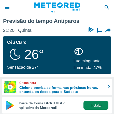
Previsão do tempo Antiparos
de
21:20
Quinta
...
 da
tempo.com)
Céu Claro
do por
26°
is para
e as
 fornecidas
Lua minguante
 qualidade.
Sensação de 27°
Iluminada:
47%
r a este
s das
opções:
Última hora
Ciclone bomba se forma nas próximas horas;
ookies e
entenda os riscos para o Sudeste
 forma
Baixe de forma
GRATUITA
o
Instalar
e digital
aplicativo da
Meteored!
da,