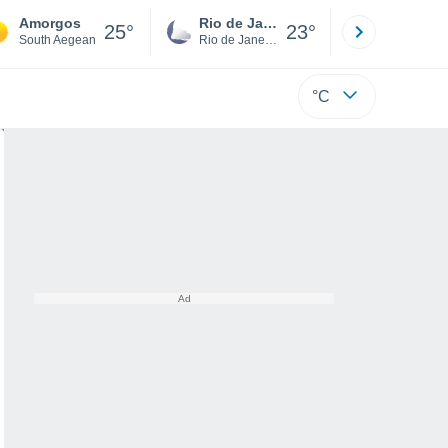
Amorgos
Rio de Janeiro
São Paulo
25°
23°
South Aegean
Rio de Janeiro
São Paulo
°C