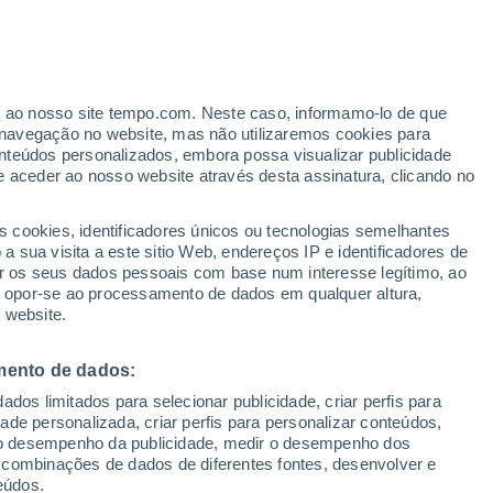
er ao nosso site tempo.com. Neste caso, informamo-lo de que
/h
navegação no website, mas não utilizaremos cookies para
nteúdos personalizados, embora possa visualizar publicidade
e aceder ao nosso website através desta assinatura, clicando no
ertas
s cookies, identificadores únicos ou tecnologias semelhantes
 sua visita a este sitio Web, endereços IP e identificadores de
r os seus dados pessoais com base num interesse legítimo, ao
ura
Radar de Chuva
Satélites
Modelos
ou opor-se ao processamento de dados em qualquer altura,
 website.
mento de dados:
egunda
Terça
Quarta
Quinta
dos limitados para selecionar publicidade, criar perfis para
10 Ago.
11 Ago.
12 Ago.
13 Ago.
idade personalizada, criar perfis para personalizar conteúdos,
ir o desempenho da publicidade, medir o desempenho dos
 combinações de dados de diferentes fontes, desenvolver e
eúdos.