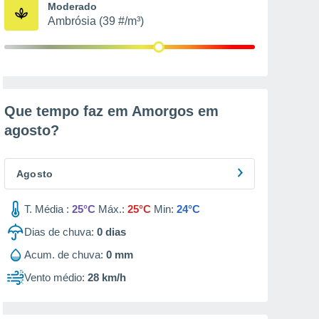
Moderado
Ambrósia (39 #/m³)
Que tempo faz em Amorgos em
agosto
?
Agosto
T. Média :
25°C
Máx.:
25°C
Min:
24°C
Dias de chuva:
0
dias
Acum. de chuva:
0 mm
Vento médio:
28 km/h