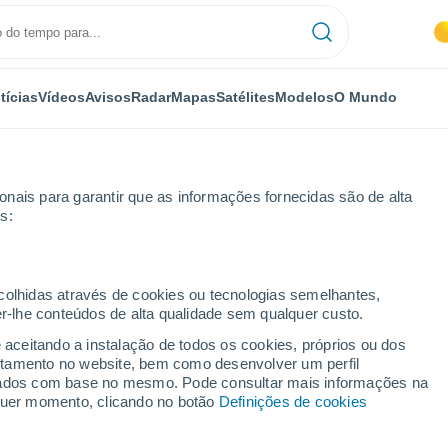
tícias
Vídeos
Avisos
Radar
Mapas
Satélites
Modelos
O Mundo
nais para garantir que as informações fornecidas são de alta
s:
ecolhidas através de cookies ou tecnologias semelhantes,
er-lhe conteúdos de alta qualidade sem qualquer custo.
orgos
e aceitando a instalação de todos os cookies, próprios ou dos
rtamento no website, bem como desenvolver um perfil
...
lizados com base no mesmo. Pode consultar mais informações na
lquer momento, clicando no botão
Definições de cookies
Por horas
Céu limpo nas próximas horas