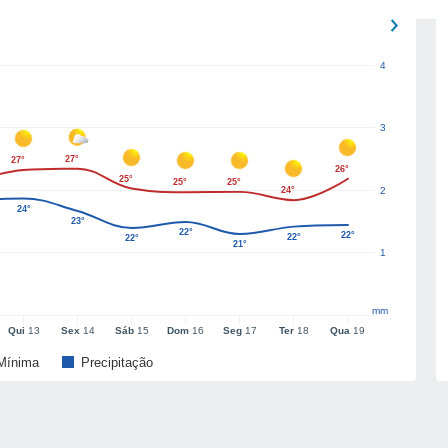
4
3
27°
27°
26°
25°
25°
25°
24°
2
24°
23°
22°
22°
22°
22°
21°
1
mm
Qui
13
Sex
14
Sáb
15
Dom
16
Seg
17
Ter
18
Qua
19
Mínima
Precipitação