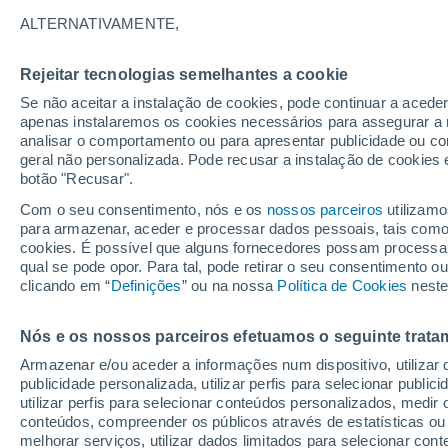
25°
ALTERNATIVAMENTE,
Rejeitar tecnologias semelhantes a cookie
Norte
Se não aceitar a instalação de cookies, pode continuar a aced
Sensação de 26°
35
-
46 km
apenas instalaremos os cookies necessários para assegurar a 
analisar o comportamento ou para apresentar publicidade ou co
geral não personalizada. Pode recusar a instalação de cookies 
botão "Recusar".
Última hora
Intensa virada do tempo no Centro-Sul traz al
Com o seu consentimento, nós e os
nossos parceiros
utilizamo
de temporais, vendavais e muito frio
para armazenar, aceder e processar dados pessoais, tais como a
cookies. É possível que alguns fornecedores possam processa
O Tempo 1 - 7 Dias
Atualidade
Mapas de temperat
qual se pode opor. Para tal, pode retirar o seu consentimento 
clicando em “
Definições
” ou na nossa
Política de Cookies
neste
Nós e os nossos parceiros efetuamos o seguinte trata
Amanhã
Domingo
S
Hoje
Armazenar e/ou aceder a informações num dispositivo, utilizar da
8 Ago.
9 Ago.
7 Ago.
publicidade personalizada, utilizar perfis para selecionar public
utilizar perfis para selecionar conteúdos personalizados, med
conteúdos, compreender os públicos através de estatísticas ou
melhorar serviços, utilizar dados limitados para selecionar cont