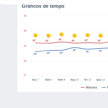
Gráficos de tempo
35
30
26°
26°
26°
26°
26°
26°
25
24°
24°
24°
24°
23°
23°
20
°C
Sex
7
Sáb
8
Dom
9
Seg
10
Ter
11
Qua
12
Máxima