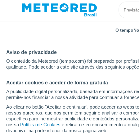
O tempo
No
Aviso de privacidade
O conteúdo da Meteored (tempo.com) foi preparado por profissio
qualidade. Pode aceder a este site através das seguintes opçõe
Aceitar cookies e aceder de forma gratuita
Início
Grécia
Egeu Meridional
Amorgos
A publicidade digital personalizada, baseada em informações r
permite-nos financiar a nossa atividade para continuar a fornec
Previsão do tempo Am
Ao clicar no botão "Aceitar e continuar", pode aceder ao websit
nossos parceiros, que nos permitem seguir e analisar o compo
06:59
Sexta
específico para lhe mostrar publicidade e conteúdos persona
nossa
Política de Cookies
e retirar o seu consentimento a qua
disponível na parte inferior da nossa página web.
Céu Claro