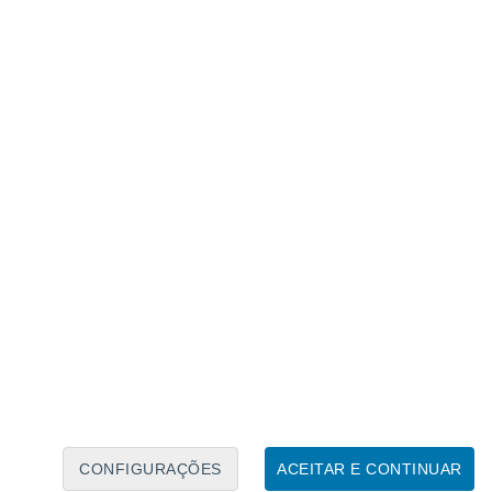
Caléndario Lunar
Seg
Ter
Qua
Qui
Sex
Sáb
Domo
7
8
9
10
11
12
13
14
15
16
17
18
19
20
CONFIGURAÇÕES
ACEITAR E CONTINUAR