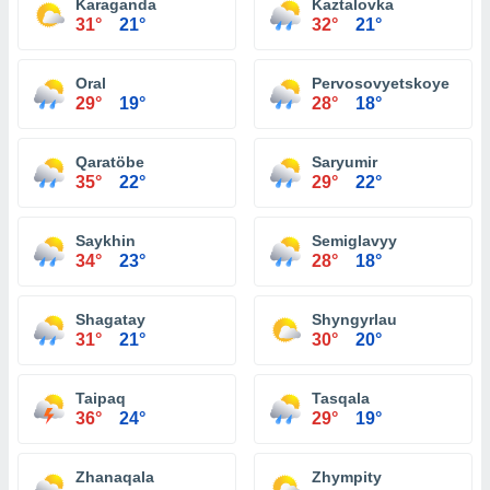
Karaganda
Kaztalovka
31°
21°
32°
21°
Oral
Pervosovyetskoye
29°
19°
28°
18°
Qaratöbe
Saryumir
35°
22°
29°
22°
Saykhin
Semiglavyy
34°
23°
28°
18°
Shagatay
Shyngyrlau
31°
21°
30°
20°
Taipaq
Tasqala
36°
24°
29°
19°
Zhanaqala
Zhympity