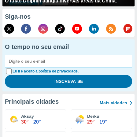
O tufão Dolphin atingiu diversas áreas da China.
Siga-nos
O tempo no seu email
Eu li e aceito a política de privacidade.
Principais cidades
Mais cidades
Aksay
Derkul
30°
20°
29°
19°