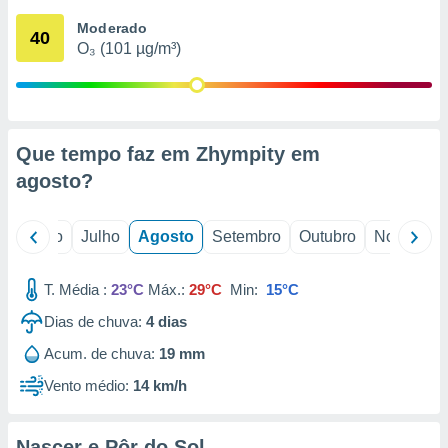
conteúdos.
Moderado
40
O₃ (101 µg/m³)
ção
ão através
de
,
 e
Que tempo faz em Zhympity em
agosto
?
dos,
publicidade
s, estudos
o
Junho
Julho
Agosto
Setembro
Outubro
Novembro
a e
mento de
T. Média :
23°C
Máx.:
29°C
Min:
15°C
ossos 1199
Dias de chuva:
4
dias
eiros
Acum. de chuva:
19 mm
Vento médio:
14 km/h
Nascer e Pôr do Sol