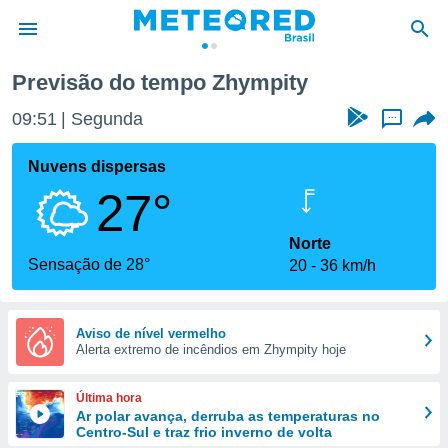
Previsão do tempo Zhympity
de
09:51
Segunda
...
 da
tempo.com)
Nuvens dispersas
do por
27°
is para
e as
 fornecidas
Norte
 qualidade.
Sensação de 28°
20
36 km/h
r a este
s das
opções:
Aviso de nível vermelho
Alerta extremo de incêndios em Zhympity hoje
ookies e
 forma
Última hora
e digital
Ar polar avança, derruba as temperaturas no
Centro-Sul e traz frio inverno de volta
da,