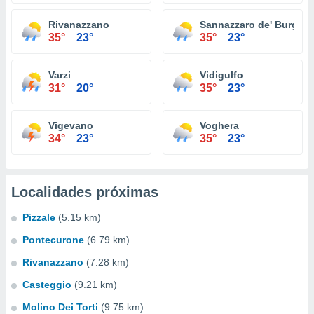
Rivanazzano
Sannazzaro de' Burgon
35°
23°
35°
23°
Varzi
Vidigulfo
31°
20°
35°
23°
Vigevano
Voghera
34°
23°
35°
23°
Localidades próximas
Pizzale
(5.15 km)
Pontecurone
(6.79 km)
Rivanazzano
(7.28 km)
Casteggio
(9.21 km)
Molino Dei Torti
(9.75 km)