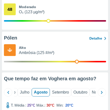
conteúdos.
Moderado
48
O₃ (123 µg/m³)
ção
ão através
de
,
 e
Pólen
Detalhe
dos,
Alto
publicidade
Ambrósia (125 #/m³)
s, estudos
a e
mento de
ossos 1199
Que tempo faz em Voghera em
agosto
?
eiros
o
Junho
Julho
Agosto
Setembro
Outubro
Novembro
T. Média :
25°C
Máx.:
30°C
Min:
20°C