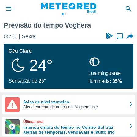
Previsão do tempo Voghera
de
05:16
Sexta
...
 da
tempo.com)
Céu Claro
do por
24°
is para
e as
 fornecidas
Lua minguante
 qualidade.
Sensação de 25°
Iluminada:
35%
r a este
s das
opções:
Aviso de nível vermelho
Alerta extremo de outros em Voghera hoje
ookies e
 forma
Última hora
e digital
Intensa virada do tempo no Centro-Sul traz
alertas de temporais, vendavais e muito frio
da,