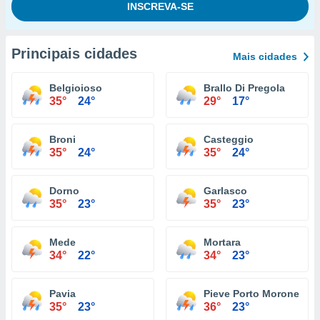
Principais cidades
Mais cidades
Belgioioso
Brallo Di Pregola
35°
24°
29°
17°
Broni
Casteggio
35°
24°
35°
24°
Dorno
Garlasco
35°
23°
35°
23°
Mede
Mortara
34°
22°
34°
23°
Pavia
Pieve Porto Morone
35°
23°
36°
23°