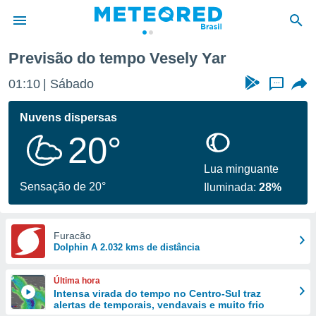
Previsão do tempo Vesely Yar
de
01:10
Sábado
...
 da
tempo.com)
Nuvens dispersas
do por
20°
is para
e as
 fornecidas
Lua minguante
 qualidade.
Sensação de 20°
Iluminada:
28%
r a este
s das
opções:
Furacão
Dolphin A 2.032 kms de distância
ookies e
 forma
Última hora
e digital
Intensa virada do tempo no Centro-Sul traz
alertas de temporais, vendavais e muito frio
da,