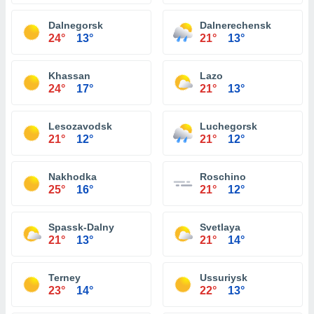
Dalnegorsk
Dalnerechensk
24°
13°
21°
13°
Khassan
Lazo
24°
17°
21°
13°
Lesozavodsk
Luchegorsk
21°
12°
21°
12°
Nakhodka
Roschino
25°
16°
21°
12°
Spassk-Dalny
Svetlaya
21°
13°
21°
14°
Terney
Ussuriysk
23°
14°
22°
13°