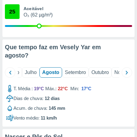
conteúdos.
Aceitável
25
O₃ (62 µg/m³)
ção
ão através
de
,
 e
Que tempo faz em Vesely Yar em
agosto
?
dos,
publicidade
s, estudos
o
Junho
Julho
Agosto
Setembro
Outubro
Novembro
a e
mento de
T. Média :
19°C
Máx.:
22°C
Min:
17°C
ossos 1199
Dias de chuva:
12
dias
eiros
Acum. de chuva:
145 mm
Vento médio:
11 km/h
Nascer e Pôr do Sol