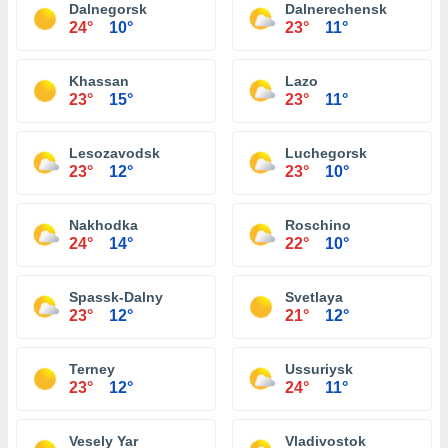
Dalnegorsk
Dalnerechensk
24°
10°
23°
11°
Khassan
Lazo
23°
15°
23°
11°
Lesozavodsk
Luchegorsk
23°
12°
23°
10°
Nakhodka
Roschino
24°
14°
22°
10°
Spassk-Dalny
Svetlaya
23°
12°
21°
12°
Terney
Ussuriysk
23°
12°
24°
11°
Vesely Yar
Vladivostok