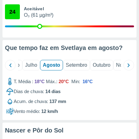
conteúdos.
Aceitável
24
O₃ (61 µg/m³)
ção
ão através
de
,
 e
Que tempo faz em Svetlaya em
agosto
?
dos,
publicidade
o
Junho
Julho
Agosto
Setembro
Outubro
Novembro
s, estudos
a e
mento de
T. Média :
18°C
Máx.:
20°C
Min:
16°C
Dias de chuva:
14
dias
ossos 1199
Acum. de chuva:
137 mm
eiros
Vento médio:
12 km/h
Nascer e Pôr do Sol