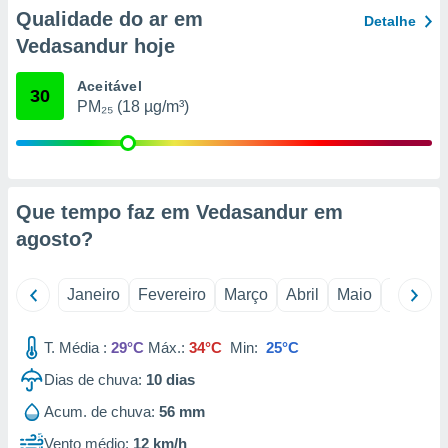
o qual se
Qualidade do ar em
Detalhe
ara tal,
Vedasandur hoje
 o seu
to ou opor-
Aceitável
essamento
30
PM₂₅ (18 µg/m³)
m qualquer
ando em “
 ou na
 Cookies
te.
Que tempo faz em Vedasandur em
agosto
?
 nossos
s o
Janeiro
Fevereiro
Março
Abril
Maio
Junho
o de
T. Média :
29°C
Máx.:
34°C
Min:
25°C
e/ou aceder
Dias de chuva:
10
dias
ões num
utilizar
Acum. de chuva:
56 mm
ados para
publicidade,
Vento médio:
12 km/h