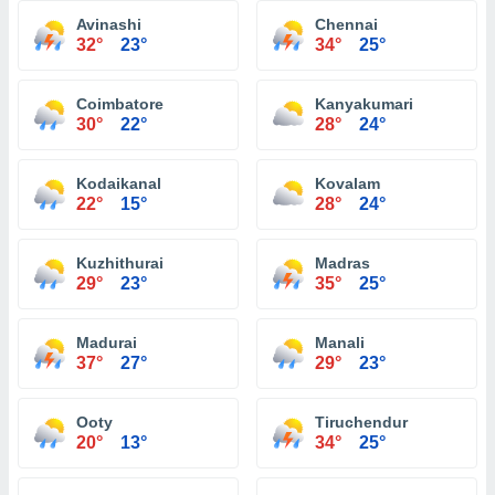
Avinashi
Chennai
32°
23°
34°
25°
Coimbatore
Kanyakumari
30°
22°
28°
24°
Kodaikanal
Kovalam
22°
15°
28°
24°
Kuzhithurai
Madras
29°
23°
35°
25°
Madurai
Manali
37°
27°
29°
23°
Ooty
Tiruchendur
20°
13°
34°
25°