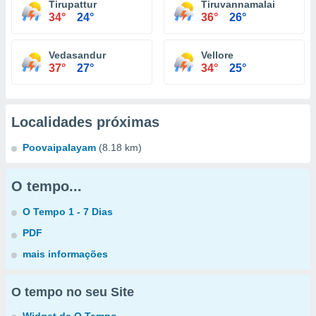
Tirupattur
Tiruvannamalai
34°
24°
36°
26°
Vedasandur
Vellore
37°
27°
34°
25°
Localidades próximas
Poovaipalayam
(8.18 km)
O tempo...
O Tempo 1 - 7 Dias
PDF
mais informações
O tempo no seu Site