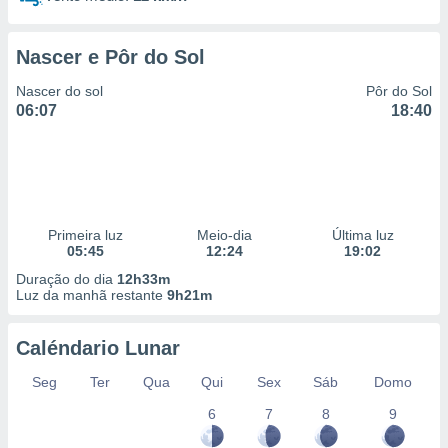
 para
a, utilizar
Nascer e Pôr do Sol
selecionar
Nascer do sol
Pôr do Sol
a, criar
06:07
18:40
personalizar
tilizar
selecionar
dos, medir
nho da
Primeira luz
Meio-dia
Última luz
, medir o
05:45
12:24
19:02
o dos
Duração do dia
12h33m
Luz da manhã restante
9h21m
r os
ravés de
s ou
Caléndario Lunar
s de dados
es fontes,
Seg
Ter
Qua
Qui
Sex
Sáb
Domo
 e melhorar
ilizar dados
6
7
8
9
ara