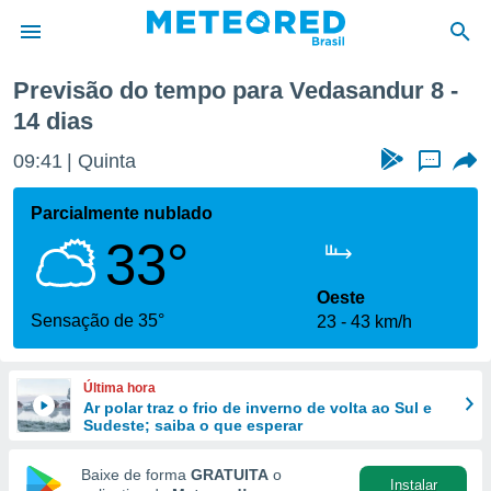
Previsão do tempo para Vedasandur 8 -
14 dias
de
 da
09:41
Quinta
...
tempo.com)
do por
Parcialmente nublado
is para
e as
33°
 fornecidas
 qualidade.
Oeste
r a este
Sensação de 35°
s das
23
43 km/h
opções:
ookies e
Última hora
 forma
Ar polar traz o frio de inverno de volta ao Sul e
Sudeste; saiba o que esperar
e digital
Baixe de forma
GRATUITA
o
da,
Instalar