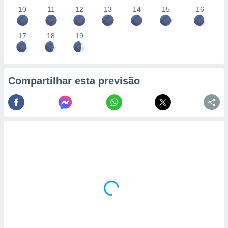
conteúdos.
10
11
12
13
14
15
16
ção
17
18
19
ão através
de
,
 e
Compartilhar esta previsão
dos,
publicidade
s, estudos
a e
mento de
ossos 1199
eiros