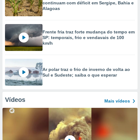
continuam com déficit em Sergipe, Bahia e
Alagoas
Frente fria traz forte mudança do tempo em
SP: temporais, frio e vendavais de 100
km/h
Ar polar traz o frio de inverno de volta ao
Sul e Sudeste; saiba o que esperar
Vídeos
Mais vídeos