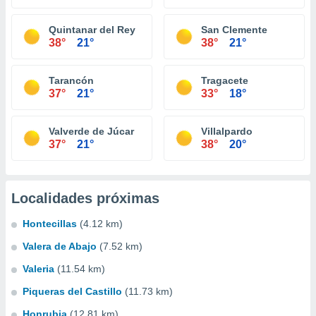
Quintanar del Rey
San Clemente
38°
21°
38°
21°
Tarancón
Tragacete
37°
21°
33°
18°
Valverde de Júcar
Villalpardo
37°
21°
38°
20°
Localidades próximas
Hontecillas
(4.12 km)
Valera de Abajo
(7.52 km)
Valeria
(11.54 km)
Piqueras del Castillo
(11.73 km)
Honrubia
(12.81 km)