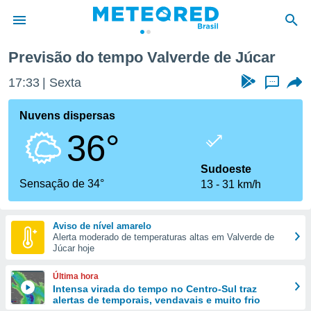
Valverde de Júcar
Previsão do tempo Valverde de Júcar
de
17:33
Sexta
...
 da
tempo.com)
Nuvens dispersas
do por
36°
is para
e as
 fornecidas
Sudoeste
 qualidade.
Sensação de 34°
13
31 km/h
r a este
s das
opções:
Aviso de nível amarelo
Alerta moderado de temperaturas altas em Valverde de
ookies e
Júcar hoje
 forma
Última hora
e digital
Intensa virada do tempo no Centro-Sul traz
alertas de temporais, vendavais e muito frio
da,