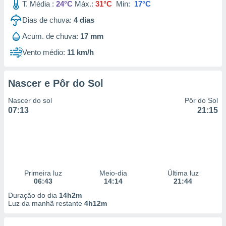
T. Média :
24°C
Máx.:
31°C
Min:
17°C
Dias de chuva:
4
dias
Acum. de chuva:
17 mm
Vento médio:
11 km/h
Nascer e Pôr do Sol
Nascer do sol
Pôr do Sol
07:13
21:15
Primeira luz
Meio-dia
Última luz
06:43
14:14
21:44
Duração do dia
14h2m
Luz da manhã restante
4h12m