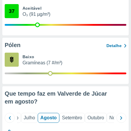
conteúdos.
Aceitável
37
O₃ (91 µg/m³)
ção
ão através
de
,
 e
Pólen
Detalhe
dos,
Baixo
publicidade
Gramíneas (7 #/m³)
s, estudos
a e
mento de
ossos 1199
Que tempo faz em Valverde de Júcar
eiros
em
agosto
?
o
Junho
Julho
Agosto
Setembro
Outubro
Novembro