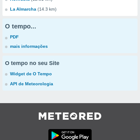
La Almarcha
(14.3 km)
O tempo...
PDF
mais informações
O tempo no seu Site
Widget de O Tempo
API de Meteorologia