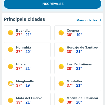
Principais cidades
Mais cidades
Buendía
Cuenca
37°
21°
36°
19°
Honrubia
Horcajo de Santiago
37°
20°
38°
21°
Huete
Las Pedroñeras
37°
21°
38°
21°
Minglanilla
Montalbo
37°
19°
37°
21°
Mota del Cuervo
Motilla del Palancar
39°
21°
38°
20°