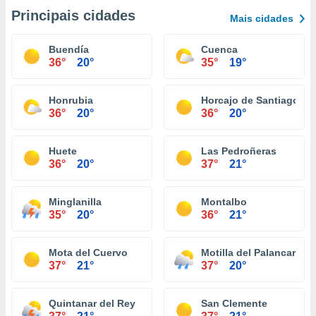
Principais cidades
Mais cidades
Buendía
Cuenca
36°
20°
35°
19°
Honrubia
Horcajo de Santiago
36°
20°
36°
20°
Huete
Las Pedroñeras
36°
20°
37°
21°
Minglanilla
Montalbo
35°
20°
36°
21°
Mota del Cuervo
Motilla del Palancar
37°
21°
37°
20°
Quintanar del Rey
San Clemente