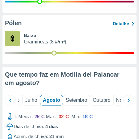
conteúdos.
ção
Pólen
Detalhe
ão através
de
Baixo
,
Gramíneas (8 #/m³)
 e
dos,
publicidade
s, estudos
Que tempo faz em Motilla del Palancar
a e
mento de
em
agosto
?
ossos 1199
o
Junho
Julho
Agosto
Setembro
Outubro
Novembro
eiros
T. Média :
25°C
Máx.:
32°C
Min:
18°C
Dias de chuva:
4
dias
Acum. de chuva:
21 mm