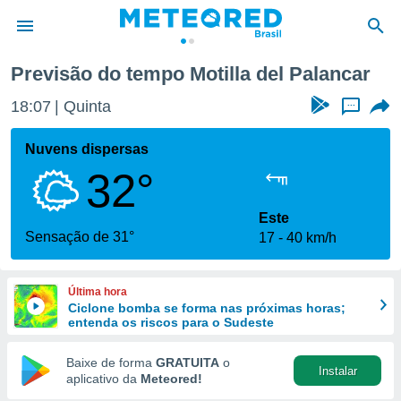
Motilla del Palancar
Previsão do tempo Motilla del Palancar
de
18:07
Quinta
...
 da
tempo.com)
Nuvens dispersas
do por
32°
is para
e as
 fornecidas
Este
 qualidade.
Sensação de 31°
17
40 km/h
r a este
s das
opções:
Última hora
Ciclone bomba se forma nas próximas horas;
ookies e
entenda os riscos para o Sudeste
 forma
Baixe de forma
GRATUITA
o
Instalar
e digital
aplicativo da
Meteored!
da,