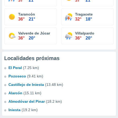
37°
21°
37°
21°
Tarancón
Tragacete
36°
21°
32°
18°
Valverde de Júcar
Villalpardo
36°
20°
36°
20°
Localidades próximas
El Peral
(7.25 km)
Pozoseco
(9.41 km)
Castillejo de Iniesta
(13.48 km)
Alarcón
(15.11 km)
Almodóvar del Pinar
(18.2 km)
Iniesta
(19.2 km)