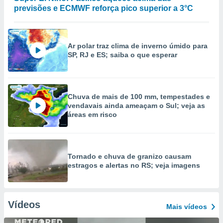
previsões e ECMWF reforça pico superior a 3°C
Ar polar traz clima de inverno úmido para
SP, RJ e ES; saiba o que esperar
Chuva de mais de 100 mm, tempestades e
vendavais ainda ameaçam o Sul; veja as
áreas em risco
Tornado e chuva de granizo causam
estragos e alertas no RS; veja imagens
Vídeos
Mais vídeos