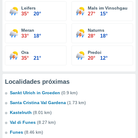
Leifers
Mals im Vinschgau
35°
20°
27°
15°
Meran
Naturns
33°
18°
28°
18°
Ora
Predoi
35°
21°
20°
12°
Localidades próximas
Sankt Ulrich in Groeden
(0.9 km)
Santa Cristina Val Gardena
(1.73 km)
Kastelruth
(8.01 km)
Val di Funes
(8.27 km)
Funes
(8.46 km)