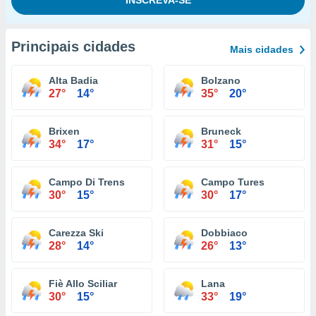
Principais cidades
Mais cidades
Alta Badia
Bolzano
27°
14°
35°
20°
Brixen
Bruneck
34°
17°
31°
15°
Campo Di Trens
Campo Tures
30°
15°
30°
17°
Carezza Ski
Dobbiaco
28°
14°
26°
13°
Fiè Allo Sciliar
Lana
30°
15°
33°
19°