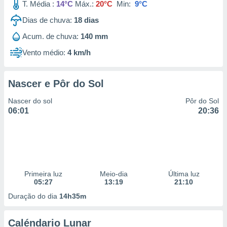
T. Média :
14°C
Máx.:
20°C
Min:
9°C
Dias de chuva:
18
dias
Acum. de chuva:
140 mm
Vento médio:
4 km/h
Nascer e Pôr do Sol
Nascer do sol
Pôr do Sol
06:01
20:36
Primeira luz
Meio-dia
Última luz
05:27
13:19
21:10
Duração do dia
14h35m
Caléndario Lunar