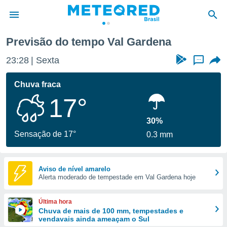
Previsão do tempo Val Gardena
de
23:28
Sexta
...
 da
tempo.com)
Chuva fraca
do por
17°
is para
e as
 fornecidas
30%
 qualidade.
Sensação de 17°
0.3 mm
r a este
s das
opções:
Aviso de nível amarelo
Alerta moderado de tempestade em Val Gardena hoje
ookies e
 forma
Última hora
e digital
Chuva de mais de 100 mm, tempestades e
vendavais ainda ameaçam o Sul
da,