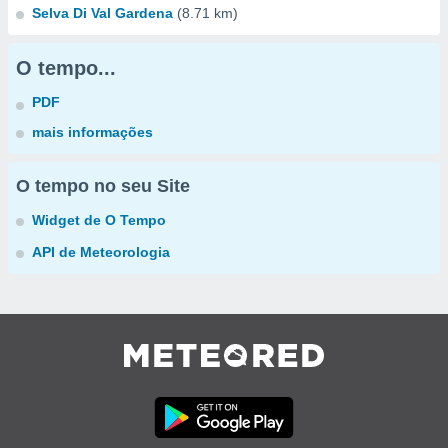
Selva Di Val Gardena
(8.71 km)
O tempo...
PDF
mais informações
O tempo no seu Site
Widget de O Tempo
API de Meteorologia