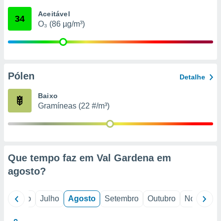
conteúdos.
Aceitável
34
O₃ (86 µg/m³)
ção
ão através
de
,
 e
Pólen
Detalhe
dos,
Baixo
publicidade
Gramíneas (22 #/m³)
s, estudos
a e
mento de
ossos 1199
Que tempo faz em Val Gardena em
eiros
agosto
?
o
Junho
Julho
Agosto
Setembro
Outubro
Novembro