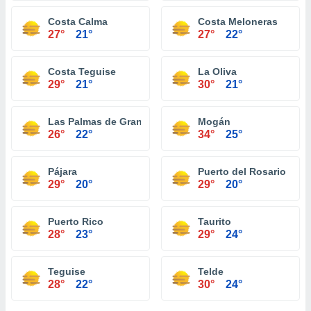
Costa Calma
Costa Meloneras
27°
21°
27°
22°
Costa Teguise
La Oliva
29°
21°
30°
21°
Las Palmas de Gran Canaria
Mogán
26°
22°
34°
25°
Pájara
Puerto del Rosario
29°
20°
29°
20°
Puerto Rico
Taurito
28°
23°
29°
24°
Teguise
Telde
28°
22°
30°
24°