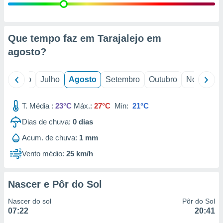
conteúdos.
ção
Que tempo faz em Tarajalejo em
ão através
agosto
?
de
,
 e
o
Junho
Julho
Agosto
Setembro
Outubro
Novembro
dos,
publicidade
T. Média :
23°C
Máx.:
27°C
Min:
21°C
s, estudos
a e
Dias de chuva:
0
dias
mento de
Acum. de chuva:
1 mm
Vento médio:
25 km/h
ossos 1199
eiros
Nascer e Pôr do Sol
Nascer do sol
Pôr do Sol
07:22
20:41