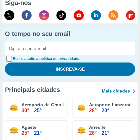
Siga-nos
O tempo no seu email
Eu li e aceito a política de privacidade.
Principais cidades
Mais cidades
Aeroporto de Gran Canária
Aeroporto Lanzarote
30°
25°
28°
20°
Agaete
Arrecife
25°
21°
28°
21°