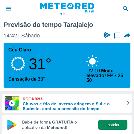
jalejo
Previsão do tempo Tarajalejo
de
14:42
Sábado
...
 da
tempo.com)
Céu Claro
do por
31°
is para
e as
 fornecidas
UV
10 Muito
elevado!
FPS
25-
 qualidade.
Sensação de 33°
50
r a este
s das
opções:
Última hora
Chuvas e frio de inverno atingem o Sul e o
ookies e
Sudeste; confira a previsão do tempo
 forma
Baixe de forma
GRATUITA
o
e digital
Instalar
aplicativo da
Meteored!
da,