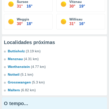
Sursee
Vitznau
31°
16°
30°
19°
Weggis
Willisau
30°
18°
31°
16°
Localidades próximas
Buttisholz
(3.19 km)
Menznau
(4.31 km)
Werthenstein
(4.77 km)
Nottwil
(5.1 km)
Grosswangen
(5.3 km)
Malters
(6.82 km)
O tempo...