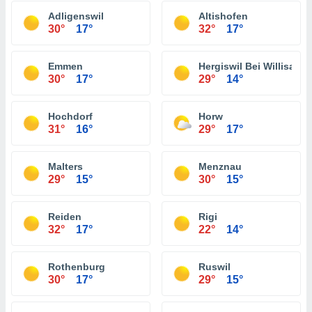
Adligenswil
Altishofen
30°
17°
32°
17°
Emmen
Hergiswil Bei Willisau
30°
17°
29°
14°
Hochdorf
Horw
31°
16°
29°
17°
Malters
Menznau
29°
15°
30°
15°
Reiden
Rigi
32°
17°
22°
14°
Rothenburg
Ruswil
30°
17°
29°
15°