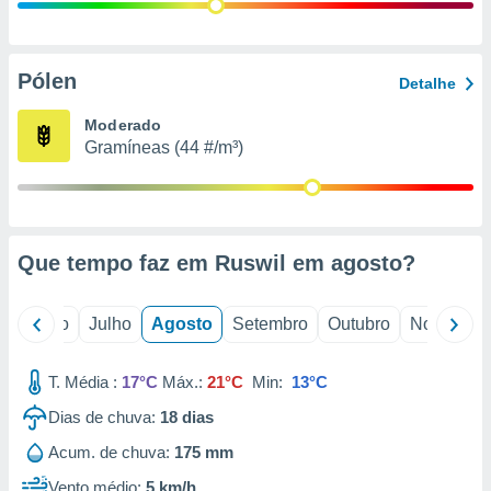
conteúdos.
ção
Pólen
Detalhe
ão através
de
Moderado
,
Gramíneas (44 #/m³)
 e
dos,
publicidade
s, estudos
Que tempo faz em Ruswil em
agosto
?
a e
mento de
o
Junho
Julho
Agosto
Setembro
Outubro
Novembro
ossos 1199
eiros
T. Média :
17°C
Máx.:
21°C
Min:
13°C
Dias de chuva:
18
dias
Acum. de chuva:
175 mm
Vento médio:
5 km/h