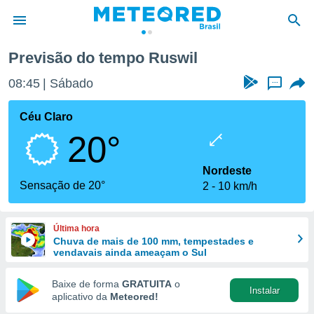
Previsão do tempo Ruswil
de
08:45
Sábado
...
 da
tempo.com)
Céu Claro
do por
20°
is para
e as
 fornecidas
Nordeste
 qualidade.
Sensação de 20°
2
10 km/h
r a este
s das
opções:
Última hora
Chuva de mais de 100 mm, tempestades e
ookies e
vendavais ainda ameaçam o Sul
 forma
Baixe de forma
GRATUITA
o
Instalar
e digital
aplicativo da
Meteored!
da,