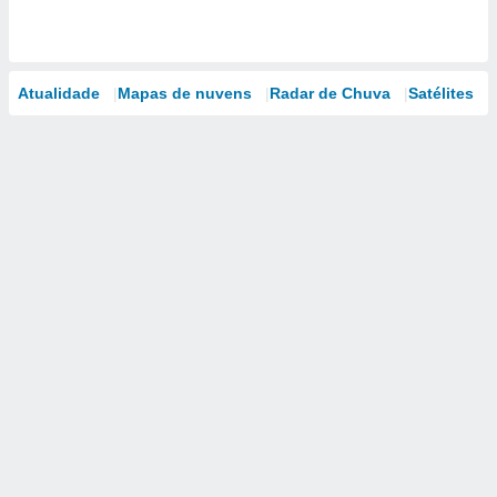
Atualidade
Mapas de nuvens
Radar de Chuva
Satélites