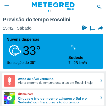
Previsão do tempo Rosolini
de
15:42
Sábado
...
 da
tempo.com)
Nuvens dispersas
do por
33°
is para
e as
 fornecidas
Sudeste
 qualidade.
Sensação de 36°
7
25 km/h
r a este
s das
opções:
Aviso de nível vermelho
Alerta extremo de temperaturas altas em Rosolini hoje
ookies e
 forma
Última hora
e digital
Chuvas e frio de inverno atingem o Sul e o
Sudeste; confira a previsão do tempo
da,