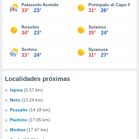
Palazzolo Acreide
Portopalo di Capo Pass
33°
23°
31°
26°
Rosolini
Solarino
34°
23°
35°
24°
Sortino
Syracuse
33°
24°
31°
27°
Localidades próximas
Ispica
(5.57 km)
Noto
(13.24 km)
Pozzallo
(14.18 km)
Pachino
(17.05 km)
Modica
(17.47 km)