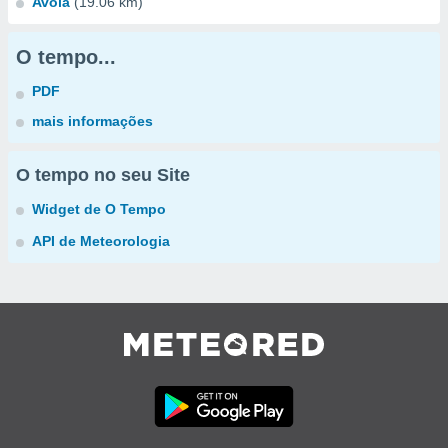
Avola
(19.06 km)
O tempo...
PDF
mais informações
O tempo no seu Site
Widget de O Tempo
API de Meteorologia