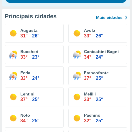
Principais cidades
Mais cidades
Augusta
Avola
31°
26°
33°
26°
Buccheri
Canicattini Bagni
33°
23°
34°
24°
Ferla
Francofonte
33°
24°
37°
25°
Lentini
Melilli
37°
25°
33°
25°
Noto
Pachino
34°
25°
32°
25°