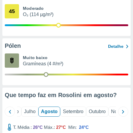
conteúdos.
Moderado
45
O₃ (114 µg/m³)
ção
ão através
de
,
 e
Pólen
Detalhe
dos,
Muito baixo
publicidade
Gramíneas (4 #/m³)
s, estudos
a e
mento de
ossos 1199
Que tempo faz em Rosolini em
agosto
?
eiros
o
Junho
Julho
Agosto
Setembro
Outubro
Novembro
T. Média :
26°C
Máx.:
27°C
Min:
24°C