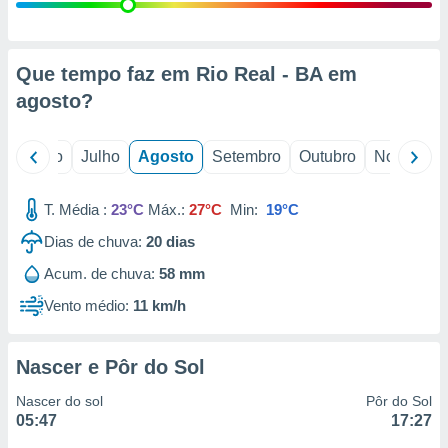
conteúdos.
ção
Que tempo faz em Rio Real - BA em
ão através
agosto
?
de
,
 e
o
Junho
Julho
Agosto
Setembro
Outubro
Novembro
dos,
publicidade
T. Média :
23°C
Máx.:
27°C
Min:
19°C
s, estudos
Dias de chuva:
20
dias
a e
mento de
Acum. de chuva:
58 mm
Vento médio:
11 km/h
ossos 1199
eiros
Nascer e Pôr do Sol
Nascer do sol
Pôr do Sol
05:47
17:27