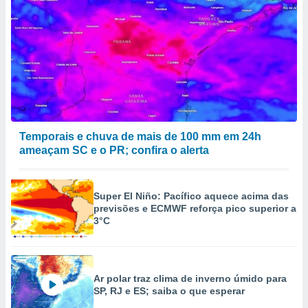
Temporais e chuva de mais de 100 mm em 24h
ameaçam SC e o PR; confira o alerta
Super El Niño: Pacífico aquece acima das
previsões e ECMWF reforça pico superior a
3°C
Ar polar traz clima de inverno úmido para
SP, RJ e ES; saiba o que esperar