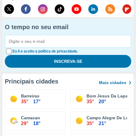
O tempo no seu email
Eu li e aceito a política de privacidade.
Principais cidades
Mais cidades
Barreiras
Bom Jesus Da Lapa
35°
17°
35°
20°
Camacan
Campo Alegre De Lourd
29°
18°
35°
21°