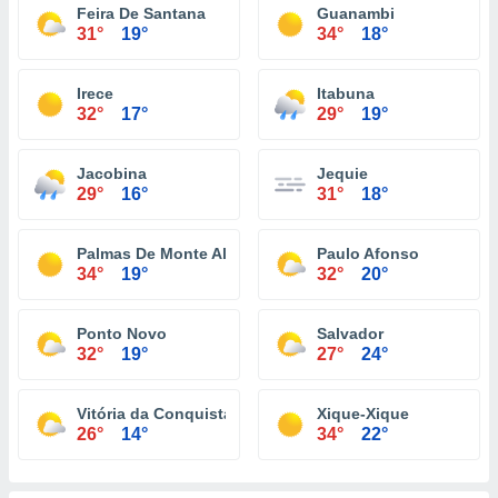
Feira De Santana
Guanambi
31°
19°
34°
18°
Irece
Itabuna
32°
17°
29°
19°
Jacobina
Jequie
29°
16°
31°
18°
Palmas De Monte Alto
Paulo Afonso
34°
19°
32°
20°
Ponto Novo
Salvador
32°
19°
27°
24°
Vitória da Conquista
Xique-Xique
26°
14°
34°
22°