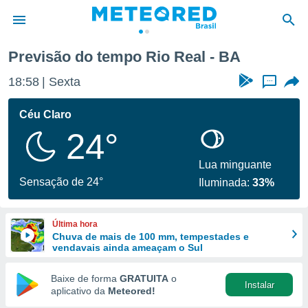
Previsão do tempo Rio Real - BA
de
18:58
Sexta
...
 da
tempo.com)
Céu Claro
do por
24°
is para
e as
 fornecidas
Lua minguante
 qualidade.
Sensação de 24°
Iluminada:
33%
r a este
s das
opções:
Última hora
Chuva de mais de 100 mm, tempestades e
ookies e
vendavais ainda ameaçam o Sul
 forma
Baixe de forma
GRATUITA
o
Instalar
e digital
aplicativo da
Meteored!
da,