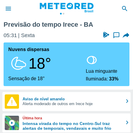
Previsão do tempo Irece - BA
de
05:31
Sexta
...
 da
tempo.com)
Nuvens dispersas
do por
18°
is para
e as
 fornecidas
Lua minguante
 qualidade.
Sensação de 18°
Iluminada:
33%
r a este
s das
opções:
Aviso de nível amarelo
Alerta moderado de outros em Irece hoje
ookies e
 forma
Última hora
e digital
Intensa virada do tempo no Centro-Sul traz
alertas de temporais, vendavais e muito frio
da,