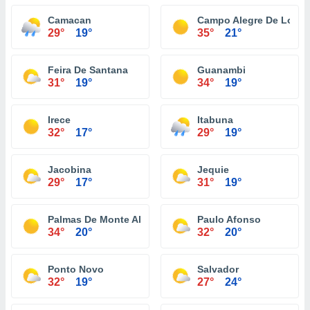
Camacan
Campo Alegre De Lourd
29°
19°
35°
21°
Feira De Santana
Guanambi
31°
19°
34°
19°
Irece
Itabuna
32°
17°
29°
19°
Jacobina
Jequie
29°
17°
31°
19°
Palmas De Monte Alto
Paulo Afonso
34°
20°
32°
20°
Ponto Novo
Salvador
32°
19°
27°
24°