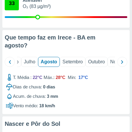
Aceitável
conteúdos.
33
O₃ (83 µg/m³)
ção
ão através
de
Que tempo faz em Irece - BA em
,
 e
agosto
?
dos,
publicidade
o
Junho
Julho
Agosto
Setembro
Outubro
Novembro
s, estudos
a e
mento de
T. Média :
22°C
Máx.:
28°C
Min:
17°C
Dias de chuva:
0
dias
ossos 1199
Acum. de chuva:
3 mm
eiros
Vento médio:
18 km/h
Nascer e Pôr do Sol