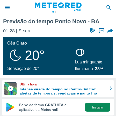
Previsão do tempo Ponto Novo - BA
de
01:28
Sexta
...
 da
tempo.com)
Céu Claro
do por
20°
is para
e as
 fornecidas
Lua minguante
 qualidade.
Sensação de 20°
Iluminada:
33%
r a este
s das
opções:
Última hora
Intensa virada do tempo no Centro-Sul traz
ookies e
alertas de temporais, vendavais e muito frio
 forma
Baixe de forma
GRATUITA
o
Instalar
e digital
aplicativo da
Meteored!
da,