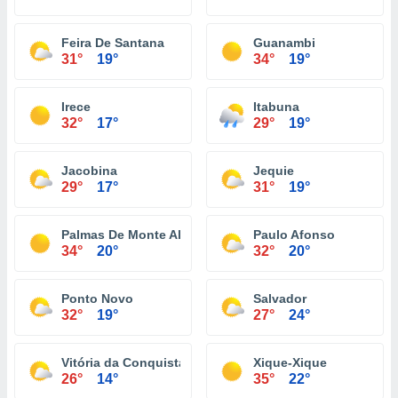
Feira De Santana
Guanambi
31°
19°
34°
19°
Irece
Itabuna
32°
17°
29°
19°
Jacobina
Jequie
29°
17°
31°
19°
Palmas De Monte Alto
Paulo Afonso
34°
20°
32°
20°
Ponto Novo
Salvador
32°
19°
27°
24°
Vitória da Conquista
Xique-Xique
26°
14°
35°
22°