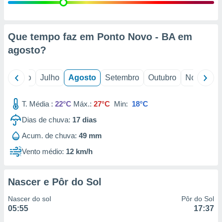
conteúdos.
ção
Que tempo faz em Ponto Novo - BA em
ão através
agosto
?
de
,
 e
o
Junho
Julho
Agosto
Setembro
Outubro
Novembro
dos,
publicidade
T. Média :
22°C
Máx.:
27°C
Min:
18°C
s, estudos
Dias de chuva:
17
dias
a e
mento de
Acum. de chuva:
49 mm
Vento médio:
12 km/h
ossos 1199
eiros
Nascer e Pôr do Sol
Nascer do sol
Pôr do Sol
05:55
17:37