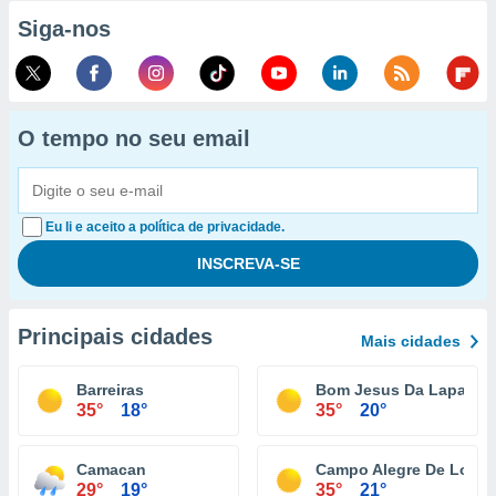
Siga-nos
O tempo no seu email
Eu li e aceito a política de privacidade.
Principais cidades
Mais cidades
Barreiras
Bom Jesus Da Lapa
35°
18°
35°
20°
Camacan
Campo Alegre De Lourd
29°
19°
35°
21°