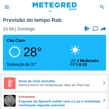
Previsão do tempo Rab
de
15:58
Domingo
...
 da
tempo.com)
Céu Claro
do por
28°
is para
e as
 fornecidas
UV
4 Moderado
 qualidade.
Sensação de 31°
FPS
6-10
r a este
s das
opções:
Aviso de nível vermelho
Alerta extremo de temperaturas altas em Rab hoje
ookies e
 forma
Astronomia
e digital
Foguete da SpaceX colide com a Lua e cientistas
confirmam impacto previsto
da,