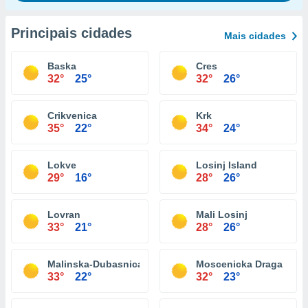
Principais cidades
Mais cidades
Baska
Cres
32°
25°
32°
26°
Crikvenica
Krk
35°
22°
34°
24°
Lokve
Losinj Island
29°
16°
28°
26°
Lovran
Mali Losinj
33°
21°
28°
26°
Malinska-Dubasnica
Moscenicka Draga
33°
22°
32°
23°