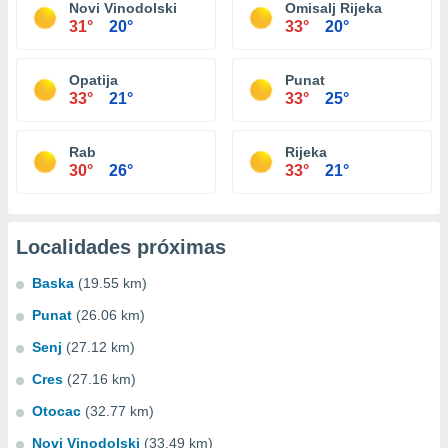
Novi Vinodolski
Omisalj Rijeka
31°
20°
33°
20°
Opatija
Punat
33°
21°
33°
25°
Rab
Rijeka
30°
26°
33°
21°
Localidades próximas
Baska
(19.55 km)
Punat
(26.06 km)
Senj
(27.12 km)
Cres
(27.16 km)
Otocac
(32.77 km)
Novi Vinodolski
(33.49 km)