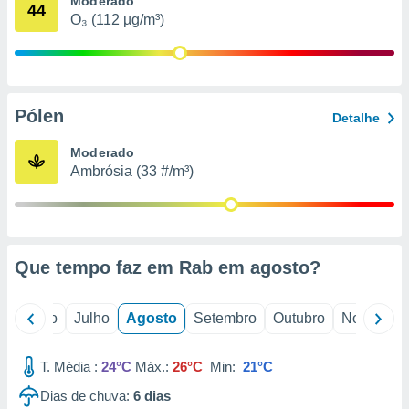
Moderado
conteúdos.
44
O₃ (112 µg/m³)
ção
ão através
de
Pólen
,
Detalhe
 e
Moderado
dos,
Ambrósia (33 #/m³)
publicidade
s, estudos
a e
mento de
Que tempo faz em Rab em
agosto
?
ossos 1199
eiros
o
Junho
Julho
Agosto
Setembro
Outubro
Novembro
T. Média :
24°C
Máx.:
26°C
Min:
21°C
Dias de chuva:
6
dias